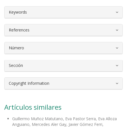
##plugins.themes.bootstrap3.article.d
Keywords
References
Número
Sección
Copyright Information
Artículos similares
Guillermo Muñoz Matutano, Eva Pastor Serra, Eva Alloza
Anguiano, Mercedes Aler Gay, Javier Gómez Ferri,