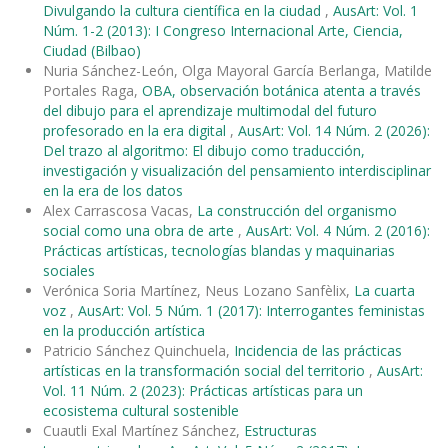
Divulgando la cultura científica en la ciudad
,
AusArt: Vol. 1
Núm. 1-2 (2013): I Congreso Internacional Arte, Ciencia,
Ciudad (Bilbao)
Nuria Sánchez-León, Olga Mayoral García Berlanga, Matilde
Portales Raga,
OBA, observación botánica atenta a través
del dibujo para el aprendizaje multimodal del futuro
profesorado en la era digital
,
AusArt: Vol. 14 Núm. 2 (2026):
Del trazo al algoritmo: El dibujo como traducción,
investigación y visualización del pensamiento interdisciplinar
en la era de los datos
Alex Carrascosa Vacas,
La construcción del organismo
social como una obra de arte
,
AusArt: Vol. 4 Núm. 2 (2016):
Prácticas artísticas, tecnologías blandas y maquinarias
sociales
Verónica Soria Martínez, Neus Lozano Sanfèlix,
La cuarta
voz
,
AusArt: Vol. 5 Núm. 1 (2017): Interrogantes feministas
en la producción artística
Patricio Sánchez Quinchuela,
Incidencia de las prácticas
artísticas en la transformación social del territorio
,
AusArt:
Vol. 11 Núm. 2 (2023): Prácticas artísticas para un
ecosistema cultural sostenible
Cuautli Exal Martínez Sánchez,
Estructuras