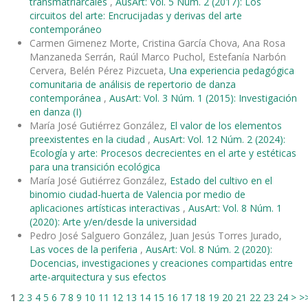
transmatriarcales
,
AusArt: Vol. 5 Núm. 2 (2017): Los
circuitos del arte: Encrucijadas y derivas del arte
contemporáneo
Carmen Gimenez Morte, Cristina García Chova, Ana Rosa
Manzaneda Serrán, Raúl Marco Puchol, Estefanía Narbón
Cervera, Belén Pérez Pizcueta,
Una experiencia pedagógica
comunitaria de análisis de repertorio de danza
contemporánea
,
AusArt: Vol. 3 Núm. 1 (2015): Investigación
en danza (I)
María José Gutiérrez González,
El valor de los elementos
preexistentes en la ciudad
,
AusArt: Vol. 12 Núm. 2 (2024):
Ecología y arte: Procesos decrecientes en el arte y estéticas
para una transición ecológica
María José Gutiérrez González,
Estado del cultivo en el
binomio ciudad-huerta de Valencia por medio de
aplicaciones artísticas interactivas
,
AusArt: Vol. 8 Núm. 1
(2020): Arte y/en/desde la universidad
Pedro José Salguero González, Juan Jesús Torres Jurado,
Las voces de la periferia
,
AusArt: Vol. 8 Núm. 2 (2020):
Docencias, investigaciones y creaciones compartidas entre
arte-arquitectura y sus efectos
1
2
3
4
5
6
7
8
9
10
11
12
13
14
15
16
17
18
19
20
21
22
23
24
>
>