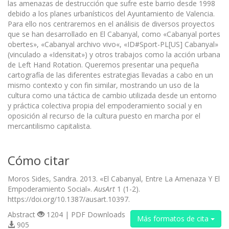
las amenazas de destrucción que sufre este barrio desde 1998
debido a los planes urbanísticos del Ayuntamiento de Valencia.
Para ello nos centraremos en el análisis de diversos proyectos
que se han desarrollado en El Cabanyal, como «Cabanyal portes
obertes», «Cabanyal archivo vivo«, «ID#Sport-PL[US] Cabanyal»
(vinculado a «Idensitat») y otros trabajos como la acción urbana
de Left Hand Rotation. Queremos presentar una pequeña
cartografía de las diferentes estrategias llevadas a cabo en un
mismo contexto y con fin similar, mostrando un uso de la
cultura como una táctica de cambio utilizada desde un entorno
y práctica colectiva propia del empoderamiento social y en
oposición al recurso de la cultura puesto en marcha por el
mercantilismo capitalista.
Cómo citar
Moros Sides, Sandra. 2013. «El Cabanyal, Entre La Amenaza Y El
Empoderamiento Social».
AusArt
1 (1-2).
https://doi.org/10.1387/ausart.10397.
Abstract
1204 | PDF Downloads
Más formatos de cita
905