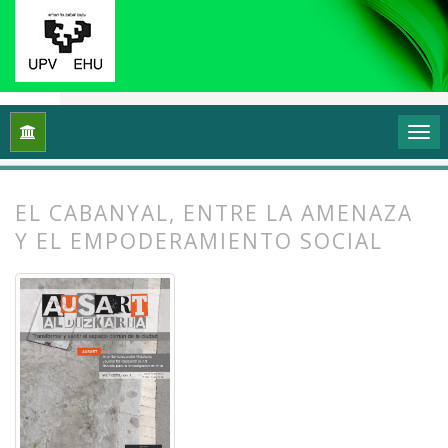
Inicio
Archivos
Vol. 1 Núm. 1-2 (2013): I Congreso Internacio
EL CABANYAL, ENTRE LA AMENAZA
Y EL EMPODERAMIENTO SOCIAL
##plugins.themes.bootstrap3.article.
##plugins.themes.bootstrap3.article.