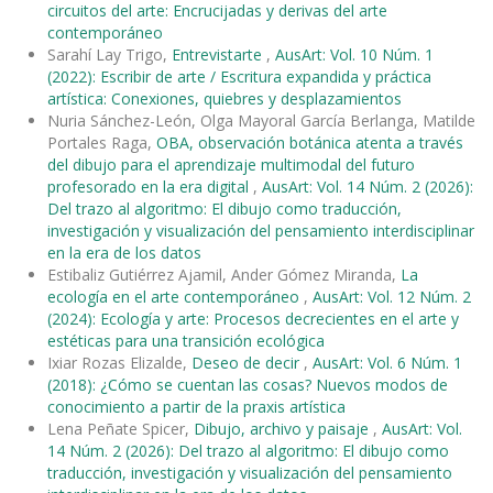
circuitos del arte: Encrucijadas y derivas del arte
contemporáneo
Sarahí Lay Trigo,
Entrevistarte
,
AusArt: Vol. 10 Núm. 1
(2022): Escribir de arte / Escritura expandida y práctica
artística: Conexiones, quiebres y desplazamientos
Nuria Sánchez-León, Olga Mayoral García Berlanga, Matilde
Portales Raga,
OBA, observación botánica atenta a través
del dibujo para el aprendizaje multimodal del futuro
profesorado en la era digital
,
AusArt: Vol. 14 Núm. 2 (2026):
Del trazo al algoritmo: El dibujo como traducción,
investigación y visualización del pensamiento interdisciplinar
en la era de los datos
Estibaliz Gutiérrez Ajamil, Ander Gómez Miranda,
La
ecología en el arte contemporáneo
,
AusArt: Vol. 12 Núm. 2
(2024): Ecología y arte: Procesos decrecientes en el arte y
estéticas para una transición ecológica
Ixiar Rozas Elizalde,
Deseo de decir
,
AusArt: Vol. 6 Núm. 1
(2018): ¿Cómo se cuentan las cosas? Nuevos modos de
conocimiento a partir de la praxis artística
Lena Peñate Spicer,
Dibujo, archivo y paisaje
,
AusArt: Vol.
14 Núm. 2 (2026): Del trazo al algoritmo: El dibujo como
traducción, investigación y visualización del pensamiento