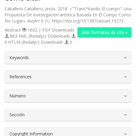
Caballero Caballero, Jesús. 2018. «´“Trans*itando El cuerpo”: Una
Propuesta De investigación artística Basada En El Cuerpo Como
No Lugar».
AusArt
6 (1). https://doi.org/10.1387/ausart.19272.
Abstract
1602 | PDF Downloads
Más formatos de cita
863 XML (Redalyc) Downloads
0 HTLM (Redalyc) Downloads
0
##plugins.themes.bootstrap3.article.d
Keywords
References
Número
Sección
Copyright Information