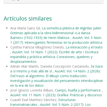
Artículos similares
Ana María Sainz Gil,
La semiótica plástica de Algirdas Julien
Greimas aplicada a la obra bidimensional «La danza
Barnes» (1932-1933) de Henri Matisse
,
AusArt: Vol. 5 Núm.
1 (2017): Interrogantes feministas en la producción artística
Cynthia Patricia Villagómez Oviedo,
La interacción y el texto
,
AusArt: Vol. 10 Núm. 1 (2022): Escribir de arte / Escritura
expandida y práctica artística: Conexiones, quiebres y
desplazamientos
Adrián Vilar Martín, Daniela Concepción Castanedo,
Se hace
a sí mismo y más allá de sí
,
AusArt: Vol. 14 Núm. 2 (2026):
Del trazo al algoritmo: El dibujo como traducción,
investigación y visualización del pensamiento interdisciplinar
en la era de los datos
José Ignacio Lorente Bilbao,
Cuerpo, huella y performance
,
AusArt: Vol. 11 Núm. 1 (2023): Grafika: Prácticas y discursos
Cuautli Exal Martínez Sánchez,
Estructuras
transmatriarcales
,
AusArt: Vol. 5 Núm. 2 (2017): Los