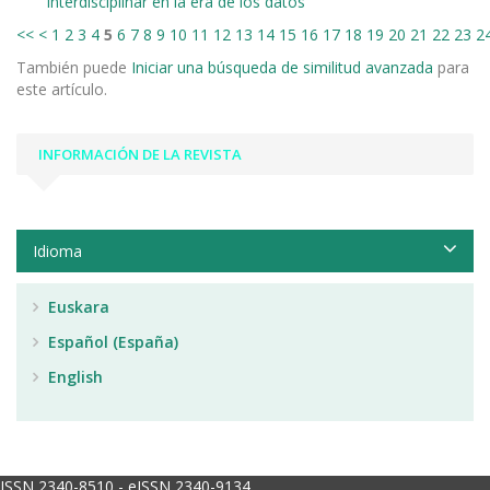
interdisciplinar en la era de los datos
<<
<
1
2
3
4
5
6
7
8
9
10
11
12
13
14
15
16
17
18
19
20
21
22
23
2
También puede
Iniciar una búsqueda de similitud avanzada
para
este artículo.
INFORMACIÓN DE LA REVISTA
Idioma
Euskara
Español (España)
English
ISSN 2340-8510 - eISSN 2340-9134