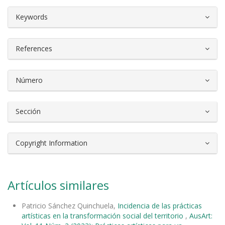
##plugins.themes.bootstrap3.article.d
Keywords
References
Número
Sección
Copyright Information
Artículos similares
Patricio Sánchez Quinchuela,
Incidencia de las prácticas
artísticas en la transformación social del territorio
,
AusArt: