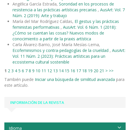
Angélica García Estrada,
Sororidad en los procesos de
resistencia a las prácticas artísticas precarias
,
AusArt: Vol. 7
Núm. 2 (2019): Arte y trabajo
María del Mar Rodríguez Caldas,
El gestus y las prácticas
feministas performativas
,
AusArt: Vol. 6 Núm. 1 (2018):
¿Cómo se cuentan las cosas? Nuevos modos de
conocimiento a partir de la praxis artística
Carla Álvarez-Barrio, José María Mesías-Lema,
Ecofeminismos y contra-pedagogías de la crueldad
,
AusArt:
Vol. 11 Núm. 2 (2023): Prácticas artísticas para un
ecosistema cultural sostenible
1
2
3
4
5
6
7
8
9
10
11
12
13
14
15
16
17
18
19
20
21
>
>>
También puede
Iniciar una búsqueda de similitud avanzada
para
este artículo.
INFORMACIÓN DE LA REVISTA
Idioma