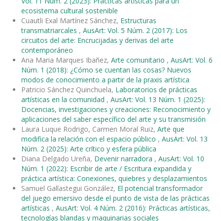
Vol. 11 Núm. 2 (2023): Prácticas artísticas para un
ecosistema cultural sostenible
Cuautli Exal Martínez Sánchez,
Estructuras
transmatriarcales
,
AusArt: Vol. 5 Núm. 2 (2017): Los
circuitos del arte: Encrucijadas y derivas del arte
contemporáneo
Ana Maria Marques Ibañez,
Arte comunitario
,
AusArt: Vol. 6
Núm. 1 (2018): ¿Cómo se cuentan las cosas? Nuevos
modos de conocimiento a partir de la praxis artística
Patricio Sánchez Quinchuela,
Laboratorios de prácticas
artísticas en la comunidad
,
AusArt: Vol. 13 Núm. 1 (2025):
Docencias, investigaciones y creaciones: Reconocimiento y
aplicaciones del saber específico del arte y su transmisión
Laura Luque Rodrigo, Carmen Moral Ruiz,
Arte que
modifica la relación con el espacio público
,
AusArt: Vol. 13
Núm. 2 (2025): Arte crítico y esfera pública
Diana Delgado Ureña,
Devenir narradora
,
AusArt: Vol. 10
Núm. 1 (2022): Escribir de arte / Escritura expandida y
práctica artística: Conexiones, quiebres y desplazamientos
Samuel Gallastegui González,
El potencial transformador
del juego emersivo desde el punto de vista de las prácticas
artísticas
,
AusArt: Vol. 4 Núm. 2 (2016): Prácticas artísticas,
tecnologías blandas y maquinarias sociales