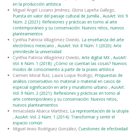
en la producción artística
Miguel Ángel Lozano Jiménez, Gloria Lapeña Gallego,
Puesta en valor del paisaje cultural de Jumilla
,
AusArt: Vol. 9
Núm. 2 (2021): Reflexiones y prácticas en torno al arte
contemporáneo y su conservación: Nuevos retos, nuevos
planteamientos
Cynthia Patricia Villagómez Oviedo,
La enseñanza del arte
electrónico mexicano
,
AusArt: Vol. 8 Núm. 1 (2020): Arte
y/en/desde la universidad
Cynthia Patricia Villagómez Oviedo,
Arte digital MX
,
AusArt:
Vol. 6 Núm. 1 (2018): ¿Cómo se cuentan las cosas? Nuevos
modos de conocimiento a partir de la praxis artística
Carmen Moral Ruiz, Laura Luque Rodrigo,
Propuestas de
análisis conservativo no material o material en casos de
especial significación en arte y muralismo urbano
,
AusArt:
Vol. 9 Núm. 2 (2021): Reflexiones y prácticas en torno al
arte contemporáneo y su conservación: Nuevos retos,
nuevos planteamientos
Inmaculada Abarca Martínez,
La representación de la utopía
,
AusArt: Vol. 2 Núm. 1 (2014): Transformar y sentir el
espacio común
Miguel Anxo Rodríguez González,
Cuestiones de efectividad