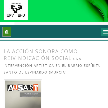
Inicio
Archivos
Vol. 3 Núm. 2 (2015): Entre la escucha y el ru
LA ACCIÓN SONORA COMO
REIVINDICACIÓN SOCIAL
UNA
INTERVENCIÓN ARTÍSTICA EN EL BARRIO ESPÍRITU
SANTO DE ESPINARDO (MURCIA)
##plugins.themes.bootstrap3.article.
##plugins.themes.bootstrap3.article.