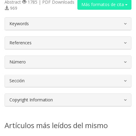
Abstract
1785 | PDF Downloads
Más formatos de cita
969
##plugins.themes.bootstrap3.article.d
Keywords
References
Número
Sección
Copyright Information
Artículos más leídos del mismo