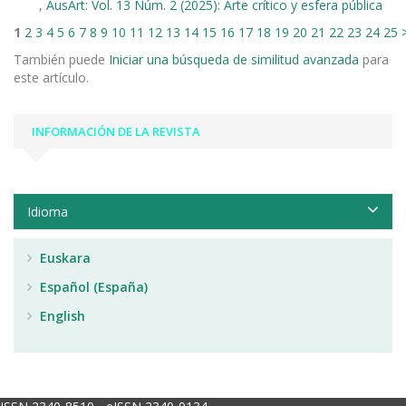
,
AusArt: Vol. 13 Núm. 2 (2025): Arte crítico y esfera pública
1
2
3
4
5
6
7
8
9
10
11
12
13
14
15
16
17
18
19
20
21
22
23
24
25
También puede
Iniciar una búsqueda de similitud avanzada
para
este artículo.
INFORMACIÓN DE LA REVISTA
Idioma
Euskara
Español (España)
English