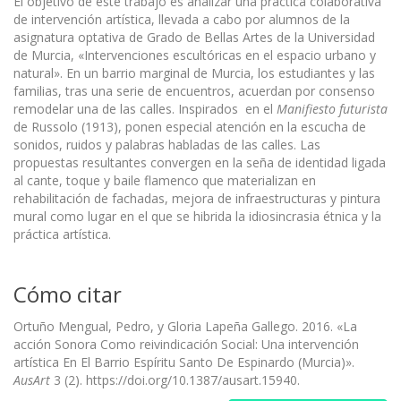
El objetivo de este trabajo es analizar una práctica colaborativa
de intervención artística, llevada a cabo por alumnos de la
asignatura optativa de Grado de Bellas Artes de la Universidad
de Murcia, «Intervenciones escultóricas en el espacio urbano y
natural». En un barrio marginal de Murcia, los estudiantes y las
familias, tras una serie de encuentros, acuerdan por consenso
remodelar una de las calles. Inspirados en el
Manifiesto futurista
de Russolo (1913), ponen especial atención en la escucha de
sonidos, ruidos y palabras habladas de las calles. Las
propuestas resultantes convergen en la seña de identidad ligada
al cante, toque y baile flamenco que materializan en
rehabilitación de fachadas, mejora de infraestructuras y pintura
mural como lugar en el que se hibrida la idiosincrasia étnica y la
práctica artística.
Cómo citar
Ortuño Mengual, Pedro, y Gloria Lapeña Gallego. 2016. «La
acción Sonora Como reivindicación Social: Una intervención
artística En El Barrio Espíritu Santo De Espinardo (Murcia)».
AusArt
3 (2). https://doi.org/10.1387/ausart.15940.