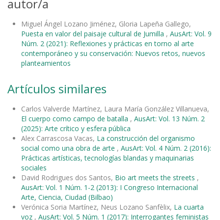
autor/a
Miguel Ángel Lozano Jiménez, Gloria Lapeña Gallego,
Puesta en valor del paisaje cultural de Jumilla
,
AusArt: Vol. 9
Núm. 2 (2021): Reflexiones y prácticas en torno al arte
contemporáneo y su conservación: Nuevos retos, nuevos
planteamientos
Artículos similares
Carlos Valverde Martínez, Laura María González Villanueva,
El cuerpo como campo de batalla
,
AusArt: Vol. 13 Núm. 2
(2025): Arte crítico y esfera pública
Alex Carrascosa Vacas,
La construcción del organismo
social como una obra de arte
,
AusArt: Vol. 4 Núm. 2 (2016):
Prácticas artísticas, tecnologías blandas y maquinarias
sociales
David Rodrigues dos Santos,
Bio art meets the streets
,
AusArt: Vol. 1 Núm. 1-2 (2013): I Congreso Internacional
Arte, Ciencia, Ciudad (Bilbao)
Verónica Soria Martínez, Neus Lozano Sanfèlix,
La cuarta
voz
,
AusArt: Vol. 5 Núm. 1 (2017): Interrogantes feministas