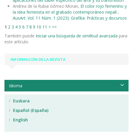
aplicaciones del saber específico del arte y su transmisión
Andrea de la Rubia Gómez-Moran,
El color rojo femenino y
la idea feminista en el grabado contemporáneo nepalí
,
AusArt: Vol. 11 Núm. 1 (2023): Grafika: Prácticas y discursos
1
2
3
4
5
6
7
8
9
10
11
>
>>
También puede
Iniciar una búsqueda de similitud avanzada
para
este artículo.
INFORMACIÓN DE LA REVISTA
Idioma
Euskara
Español (España)
English