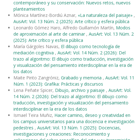
contemporáneo y su conservación: Nuevos retos, nuevos
planteamientos
Mónica Martínez-Bordiú Aznar,
«La naturaleza del paisaje»
,
AusArt: Vol. 13 Núm. 2 (2025): Arte crítico y esfera pública
Leonardo Gómez Haro, Alfredo Guillamón Martín,
Modos
de aproximación al arte de caminar
,
AusArt: Vol. 13 Núm. 2
(2025): Arte crítico y esfera pública
María Gárgoles Navas,
El dibujo como tecnología de
mediación cognitiva
,
AusArt: Vol. 14 Núm. 2 (2026): Del
trazo al algoritmo: El dibujo como traducción, investigación
y visualización del pensamiento interdisciplinar en la era de
los datos
Maite Pinto Zangróniz,
Grabado y memoria
,
AusArt: Vol. 11
Núm. 1 (2023): Grafika: Prácticas y discursos
Lena Peñate Spicer,
Dibujo, archivo y paisaje
,
AusArt: Vol.
14 Núm. 2 (2026): Del trazo al algoritmo: El dibujo como
traducción, investigación y visualización del pensamiento
interdisciplinar en la era de los datos
Ismael Teira Muñiz,
Hacer camino, deseo y creatividad en
los campus universitarios para una docencia e investigación
pedestres
,
AusArt: Vol. 13 Núm. 1 (2025): Docencias,
investigaciones y creaciones: Reconocimiento y