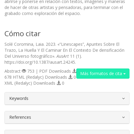
abrirse y ponerse en relación con textos, imágenes y maneras
de hacer de otras artistas y pensadoras, para terminar con el
grabado como exploración del espacio.
Cómo citar
Solé Coromina, Laia. 2023. «“Linescapes”, Apuntes Sobre El
Trazo, La Huella Y El Caminar En El Contexto De densificación
Del Universo fotográfico».
AusArt
11 (1).
https://doi.org/10.1387/ausart.24245.
Abstract
753 | PDF Downloads
Más formatos de cita
678 HTML (Redalyc) Downloads
0
XML (Redalyc) Downloads
0
##plugins.themes.bootstrap3.article.d
Keywords
References