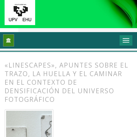
Inicio
Archivos
Vol. 11 Núm. 1 (2023): Grafika: Prácticas y di
«LINESCAPES», APUNTES SOBRE EL
TRAZO, LA HUELLA Y EL CAMINAR
EN EL CONTEXTO DE
DENSIFICACIÓN DEL UNIVERSO
FOTOGRÁFICO
##plugins.themes.bootstrap3.article.
##plugins.themes.bootstrap3.article.