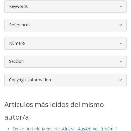
##plugins.themes.bootstrap3.article.d
Keywords
References
Número
Sección
Copyright Information
Artículos más leídos del mismo
autor/a
Enrike Hurtado Mendieta,
Afuera
,
AusArt: Vol. 9 Núm. 1