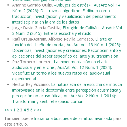
Arianne Garrido Quilis,
«Dibujos de estrés»
,
AusArt: Vol. 14
Núm. 2 (2026): Del trazo al algoritmo: El dibujo como
traducción, investigación y visualización del pensamiento
interdisciplinar en la era de los datos
Jorge David García Castilla,
El rugido de Calibán
,
AusArt: Vol.
3 Núm. 2 (2015): Entre la escucha y el ruido
Raúl Ursúa-Astrain, Alfonso Revilla Carrasco,
El arte en
función del diseño de moda
,
AusArt: Vol. 13 Núm. 1 (2025):
Docencias, investigaciones y creaciones: Reconocimiento y
aplicaciones del saber específico del arte y su transmisión
Paz Tornero Lorenzo,
La experimentación en el arte
audiovisual y en el cine
,
AusArt: Vol. 12 Núm. 1 (2024):
Videoflux: En torno a los nuevos retos del audiovisual
experimental
Héctor Rey Vizcaíno,
La naturaleza de la escucha de música
improvisada en la dicotomía entre percepción acusmática y
percepción no acusmática
,
AusArt: Vol. 2 Núm. 1 (2014):
Transformar y sentir el espacio común
<<
<
1
2
3
4
5
6
>
>>
También puede
Iniciar una búsqueda de similitud avanzada
para
este artículo.