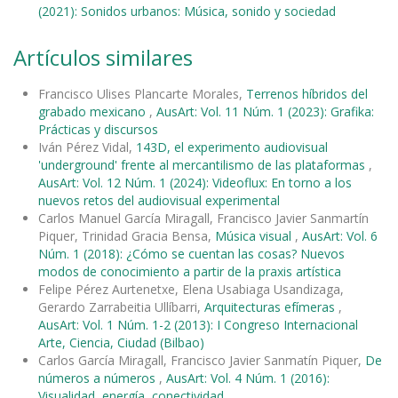
(2021): Sonidos urbanos: Música, sonido y sociedad
Artículos similares
Francisco Ulises Plancarte Morales,
Terrenos híbridos del
grabado mexicano
,
AusArt: Vol. 11 Núm. 1 (2023): Grafika:
Prácticas y discursos
Iván Pérez Vidal,
143D, el experimento audiovisual
'underground' frente al mercantilismo de las plataformas
,
AusArt: Vol. 12 Núm. 1 (2024): Videoflux: En torno a los
nuevos retos del audiovisual experimental
Carlos Manuel García Miragall, Francisco Javier Sanmartín
Piquer, Trinidad Gracia Bensa,
Música visual
,
AusArt: Vol. 6
Núm. 1 (2018): ¿Cómo se cuentan las cosas? Nuevos
modos de conocimiento a partir de la praxis artística
Felipe Pérez Aurtenetxe, Elena Usabiaga Usandizaga,
Gerardo Zarrabeitia Ullíbarri,
Arquitecturas efímeras
,
AusArt: Vol. 1 Núm. 1-2 (2013): I Congreso Internacional
Arte, Ciencia, Ciudad (Bilbao)
Carlos García Miragall, Francisco Javier Sanmatín Piquer,
De
números a números
,
AusArt: Vol. 4 Núm. 1 (2016):
Visualidad, energía, conectividad