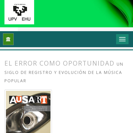
Inicio
Archivos
Vol. 9 Núm. 1 (2021): Sonidos urbanos: Músi
EL ERROR COMO OPORTUNIDAD
UN
SIGLO DE REGISTRO Y EVOLUCIÓN DE LA MÚSICA
POPULAR
##plugins.themes.bootstrap3.article.
##plugins.themes.bootstrap3.article.