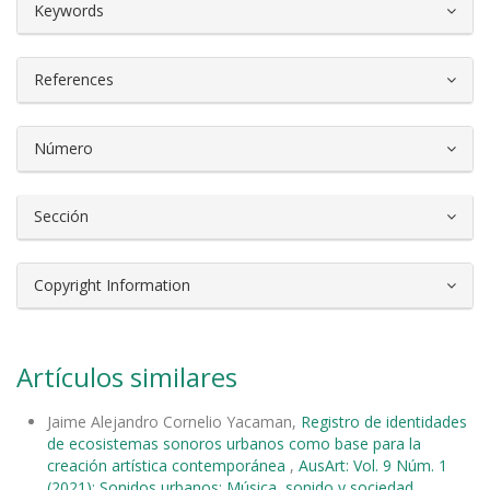
##plugins.themes.bootstrap3.article.d
Keywords
References
Número
Sección
Copyright Information
Artículos similares
Jaime Alejandro Cornelio Yacaman,
Registro de identidades
de ecosistemas sonoros urbanos como base para la
creación artística contemporánea
,
AusArt: Vol. 9 Núm. 1
(2021): Sonidos urbanos: Música, sonido y sociedad