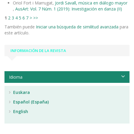
Oriol Fort i Marrugat,
Jordi Savall, música en diálogo mayor
,
AusArt: Vol. 7 Núm. 1 (2019): Investigación en danza (II)
1
2
3
4
5
6
7
>
>>
También puede
Iniciar una búsqueda de similitud avanzada
para
este artículo.
INFORMACIÓN DE LA REVISTA
Idioma
Euskara
Español (España)
English