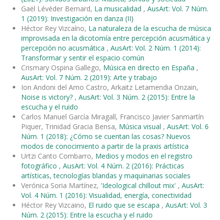
Gaël Lévéder Bernard,
La musicalidad
,
AusArt: Vol. 7 Núm.
1 (2019): Investigación en danza (II)
Héctor Rey Vizcaíno,
La naturaleza de la escucha de música
improvisada en la dicotomía entre percepción acusmática y
percepción no acusmática
,
AusArt: Vol. 2 Núm. 1 (2014):
Transformar y sentir el espacio común
Crismary Ospina Gallego,
Música en directo en España
,
AusArt: Vol. 7 Núm. 2 (2019): Arte y trabajo
Ion Andoni del Amo Castro, Arkaitz Letamendia Onzain,
Noise is victory?
,
AusArt: Vol. 3 Núm. 2 (2015): Entre la
escucha y el ruido
Carlos Manuel García Miragall, Francisco Javier Sanmartín
Piquer, Trinidad Gracia Bensa,
Música visual
,
AusArt: Vol. 6
Núm. 1 (2018): ¿Cómo se cuentan las cosas? Nuevos
modos de conocimiento a partir de la praxis artística
Urtzi Canto Combarro,
Medios y modos en el registro
fotográfico
,
AusArt: Vol. 4 Núm. 2 (2016): Prácticas
artísticas, tecnologías blandas y maquinarias sociales
Verónica Soria Martínez,
'Ideological chillout mix'
,
AusArt:
Vol. 4 Núm. 1 (2016): Visualidad, energía, conectividad
Héctor Rey Vizcaino,
El ruido que se escapa
,
AusArt: Vol. 3
Núm. 2 (2015): Entre la escucha y el ruido