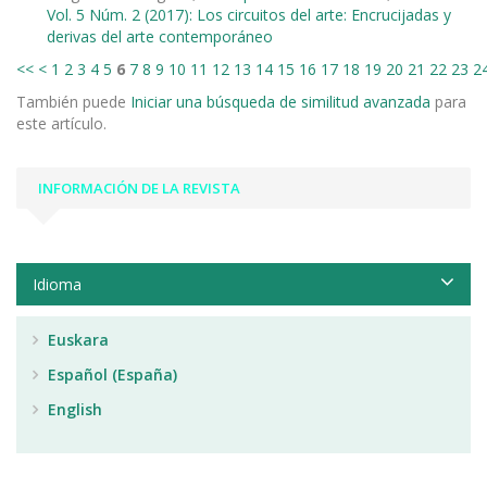
Vol. 5 Núm. 2 (2017): Los circuitos del arte: Encrucijadas y
derivas del arte contemporáneo
<<
<
1
2
3
4
5
6
7
8
9
10
11
12
13
14
15
16
17
18
19
20
21
22
23
2
También puede
Iniciar una búsqueda de similitud avanzada
para
este artículo.
INFORMACIÓN DE LA REVISTA
Idioma
Euskara
Español (España)
English