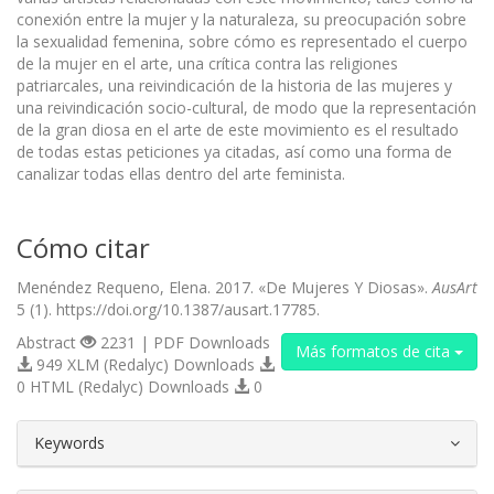
conexión entre la mujer y la naturaleza, su preocupación sobre
la sexualidad femenina, sobre cómo es representado el cuerpo
de la mujer en el arte, una crítica contra las religiones
patriarcales, una reivindicación de la historia de las mujeres y
una reivindicación socio-cultural, de modo que la representación
de la gran diosa en el arte de este movimiento es el resultado
de todas estas peticiones ya citadas, así como una forma de
canalizar todas ellas dentro del arte feminista.
Cómo citar
Menéndez Requeno, Elena. 2017. «De Mujeres Y Diosas».
AusArt
5 (1). https://doi.org/10.1387/ausart.17785.
Abstract
2231 | PDF Downloads
Más formatos de cita
949 XLM (Redalyc) Downloads
0 HTML (Redalyc) Downloads
0
##plugins.themes.bootstrap3.article.d
Keywords