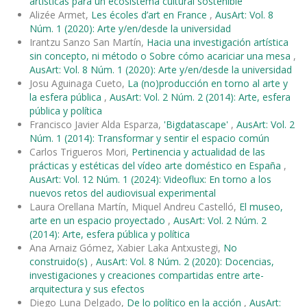
artísticas para un ecosistema cultural sostenible
Alizée Armet,
Les écoles d’art en France
,
AusArt: Vol. 8
Núm. 1 (2020): Arte y/en/desde la universidad
Irantzu Sanzo San Martín,
Hacia una investigación artística
sin concepto, ni método o Sobre cómo acariciar una mesa
,
AusArt: Vol. 8 Núm. 1 (2020): Arte y/en/desde la universidad
Josu Aguinaga Cueto,
La (no)producción en torno al arte y
la esfera pública
,
AusArt: Vol. 2 Núm. 2 (2014): Arte, esfera
pública y política
Francisco Javier Alda Esparza,
'Bigdatascape'
,
AusArt: Vol. 2
Núm. 1 (2014): Transformar y sentir el espacio común
Carlos Trigueros Mori,
Pertinencia y actualidad de las
prácticas y estéticas del vídeo arte doméstico en España
,
AusArt: Vol. 12 Núm. 1 (2024): Videoflux: En torno a los
nuevos retos del audiovisual experimental
Laura Orellana Martín, Miquel Andreu Castelló,
El museo,
arte en un espacio proyectado
,
AusArt: Vol. 2 Núm. 2
(2014): Arte, esfera pública y política
Ana Arnaiz Gómez, Xabier Laka Antxustegi,
No
construido(s)
,
AusArt: Vol. 8 Núm. 2 (2020): Docencias,
investigaciones y creaciones compartidas entre arte-
arquitectura y sus efectos
Diego Luna Delgado,
De lo político en la acción
,
AusArt: