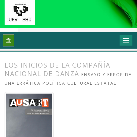
Inicio
Archivos
Vol. 7 Núm. 1 (2019): Investigación en danza (
LOS INICIOS DE LA COMPAÑÍA
NACIONAL DE DANZA
ENSAYO Y ERROR DE
UNA ERRÁTICA POLÍTICA CULTURAL ESTATAL
##plugins.themes.bootstrap3.article.
##plugins.themes.bootstrap3.article.