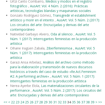
Urtzi Canto Combarro,
Medios y modos en el registro
fotográfico
,
AusArt: Vol. 4 Núm. 2 (2016): Prácticas
artísticas, tecnologías blandas y maquinarias sociales
Gonzalo Rodríguez Gómez,
Transgredir el establishment
artístico y morir en el intento
,
AusArt: Vol. 5 Núm. 2 (2017):
Los circuitos del arte: Encrucijadas y derivas del arte
contemporáneo
Natividad Garbayo Alvero,
Oda al silencio
,
AusArt: Vol. 5
Núm. 1 (2017): Interrogantes feministas en la producción
artística
Oihane Iragüen Zabala,
Ziberfeminismoa
,
AusArt: Vol. 5
Núm. 1 (2017): Interrogantes feministas en la producción
artística
Garazi Ansa Arbelaiz,
Análisis del archivo como método
para la elaboración y transmisión de nuevos discursos
históricos a través del caso de estudio «Re.Act.Feminism
#2: A performing archive»
,
AusArt: Vol. 5 Núm. 1 (2017):
Interrogantes feministas en la producción artística
Nerea Ayerbe Elola,
Las materializaciones circulantes de la
performance
,
AusArt: Vol. 5 Núm. 2 (2017): Los circuitos del
arte: Encrucijadas y derivas del arte contemporáneo
<<
<
22
23
24
25
26
27
28
29
30
31
32
33
34
35
36
37
38
39
>
>>