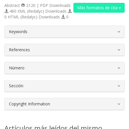
Abstract
2120 | PDF Downloads
Más formatos de cita
460 XML (Redalyc) Downloads
0 HTML (Redalyc) Downloads
0
##plugins.themes.bootstrap3.article.d
Keywords
References
Número
Sección
Copyright Information
Artículos más leídos del mismo