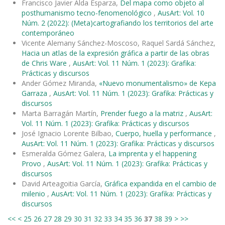
Francisco Javier Alda Esparza,
Del mapa como objeto al
posthumanismo tecno-fenomenológico
,
AusArt: Vol. 10
Núm. 2 (2022): (Meta)cartografiando los territorios del arte
contemporáneo
Vicente Alemany Sánchez-Moscoso, Raquel Sardá Sánchez,
Hacia un atlas de la expresión gráfica a partir de las obras
de Chris Ware
,
AusArt: Vol. 11 Núm. 1 (2023): Grafika:
Prácticas y discursos
Ander Gómez Miranda,
«Nuevo monumentalismo» de Kepa
Garraza
,
AusArt: Vol. 11 Núm. 1 (2023): Grafika: Prácticas y
discursos
Marta Barragán Martín,
Prender fuego a la matriz
,
AusArt:
Vol. 11 Núm. 1 (2023): Grafika: Prácticas y discursos
José Ignacio Lorente Bilbao,
Cuerpo, huella y performance
,
AusArt: Vol. 11 Núm. 1 (2023): Grafika: Prácticas y discursos
Esmeralda Gómez Galera,
La imprenta y el happening
Provo
,
AusArt: Vol. 11 Núm. 1 (2023): Grafika: Prácticas y
discursos
David Arteagoitia García,
Gráfica expandida en el cambio de
milenio
,
AusArt: Vol. 11 Núm. 1 (2023): Grafika: Prácticas y
discursos
<<
<
25
26
27
28
29
30
31
32
33
34
35
36
37
38
39
>
>>