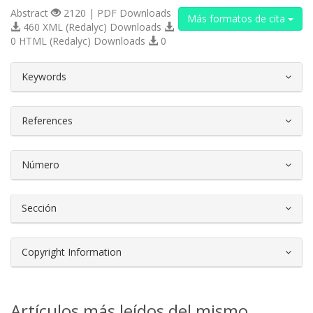
Abstract
2120 | PDF Downloads
Más formatos de cita
460 XML (Redalyc) Downloads
0 HTML (Redalyc) Downloads
0
##plugins.themes.bootstrap3.article.d
Keywords
References
Número
Sección
Copyright Information
Artículos más leídos del mismo