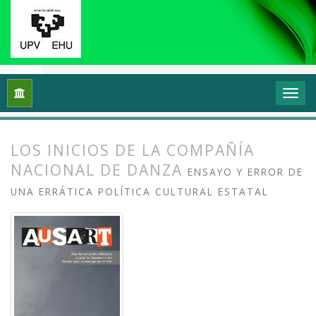
Inicio
Archivos
Vol. 7 Núm. 1 (2019): Investigación en danza (
LOS INICIOS DE LA COMPAÑÍA
NACIONAL DE DANZA
ENSAYO Y ERROR DE
UNA ERRÁTICA POLÍTICA CULTURAL ESTATAL
##plugins.themes.bootstrap3.article.
##plugins.themes.bootstrap3.article.