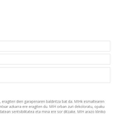
ei, eragiten dien garapenaren baldintza bat da. MIHk esmaltearen
ntxar azkarra ere eragiten du. MIH orban zuri dekoloratu, opaku
tean sentsibilitatea eta mina ere sor ditzake. MIH arazo kliniko