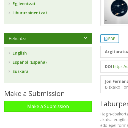
Egileentzat
Liburuzainentzat
Hizkuntza
PDF
Argitaratu
English
Español (España)
DOI
https:/
Euskara
Jon Fernán
Bizkaiko For
Make a Submission
Laburpe
Make a Submission
Hagin-ebakortz
akatsa eragite
edo epel forma