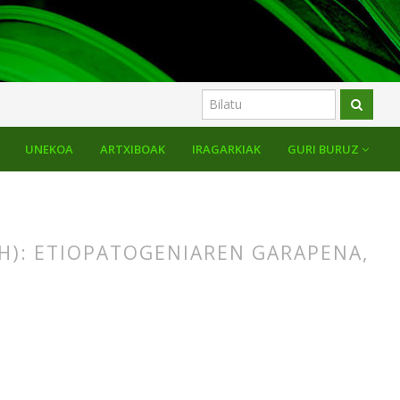
UNEKOA
ARTXIBOAK
IRAGARKIAK
GURI BURUZ
H): ETIOPATOGENIAREN GARAPENA,