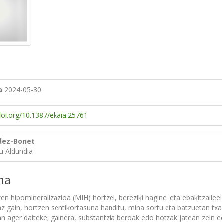
a
2024-05-30
/doi.org/10.1387/ekaia.25761
dez-Bonet
u Aldundia
na
en hipomineralizazioa (MIH) hortzei, bereziki haginei eta ebakitzaile
az gain, hortzen sentikortasuna handitu, mina sortu eta batzuetan txa
n ager daiteke; gainera, substantzia beroak edo hotzak jatean zein eda