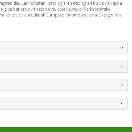
agiten die. Lan honetan, patologiaren etiologiari buruz dakiguna
o gida bat ere aurkezten dira, etorkizuneko ikerketetarako
nostiko eta terapeutikoak Europako Odontopediatria Elkargoaren