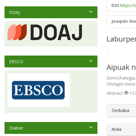
DOI
https://
DOAJ
Joaquín Go
Laburpe
-
EBSCO
Aipuak n
Gorrochategui,
Filología Vasca
Abstract
137
##plugin
Zenbakia
Dialnet
Atala