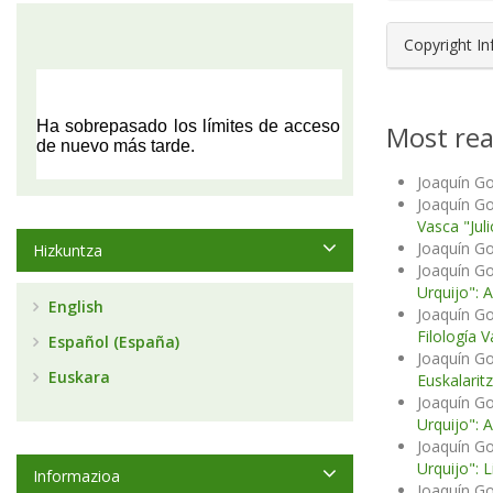
Copyright I
Most rea
Joaquín G
Joaquín G
Vasca "Juli
Joaquín G
Hizkuntza
Joaquín G
Urquijo": 
English
Joaquín G
Filología V
Español (España)
Joaquín G
Euskara
Euskalarit
Joaquín G
Urquijo": 
Joaquín G
Urquijo": L
Informazioa
Joaquín G