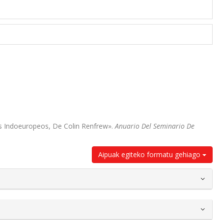
es Indoeuropeos, De Colin Renfrew».
Anuario Del Seminario De
Aipuak egiteko formatu gehiago