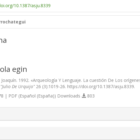
doi.org/10.1387/asju.8339
rrochategui
na
ola egin
 Joaquín. 1992. «Arqueología Y Lenguaje. La cuestión De Los orígen
 "Julio De Urquijo"
26 (3):1019-26. https://doi.org/10.1387/asju.8339.
8 | PDF (Español (España)) Downloads
803
s.themes.bootstrap3.article.details##