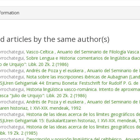
nformation
d articles by the same author(s)
orrochategui,
Vasco-Celtica
,
Anuario del Seminario de Filología Vasca "
orrochategui,
Sobre Lengua e Historia: comentarios de lingüística dia
o de Urquijo": Libk. 20 Zk. 2 (1986)
orrochategui,
Andrés de Poza y el euskera
,
Anuario del Seminario de Fi
orrochategui,
Nota sobre las inscripciones ibéricas de Aubagnan (Lan
ASJUren Gehigarriak 44: Erramu Boneta: Festschrift for Rudolf P. G. de 
orrochategui,
Historia lingüística vasco-románica. Intento de aproxi
asca "Julio de Urquijo": Libk. 20 Zk. 2 (1986)
orrochategui,
Andrés de Poza y el euskera
,
Anuario del Seminario de F
zaren historiaz, I: XVI-XIX. mendeak, 1992
orrochategui,
Historia de las ideas acerca de los límites geográficos 
ASJUren Gehigarriak 15: Euskalaritzaren historiaz, I: XVI-XIX. mendeak,
orrochategui,
Historia de las ideas acerca de los límites geográficos 
ibk. 19 Zk. 2 (1985)
orrochategui,
Descripción y posición lingüística del celtibérico
,
Anuario