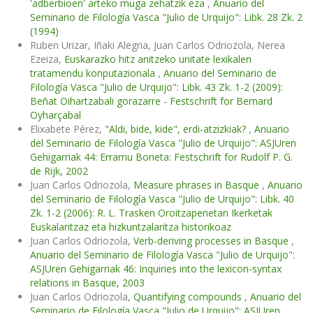
'adberbioen' arteko muga zehatzik eza
,
Anuario del
Seminario de Filología Vasca "Julio de Urquijo": Libk. 28 Zk. 2
(1994)
Ruben Urizar, Iñaki Alegria, Juan Carlos Odriozola, Nerea
Ezeiza,
Euskarazko hitz anitzeko unitate lexikalen
tratamendu konputazionala
,
Anuario del Seminario de
Filología Vasca "Julio de Urquijo": Libk. 43 Zk. 1-2 (2009):
Beñat Oihartzabali gorazarre - Festschrift for Bernard
Oyharçabal
Elixabete Pérez,
"Aldi, bide, kide", erdi-atzizkiak?
,
Anuario
del Seminario de Filología Vasca "Julio de Urquijo": ASJUren
Gehigarriak 44: Erramu Boneta: Festschrift for Rudolf P. G.
de Rijk, 2002
Juan Carlos Odriozola,
Measure phrases in Basque
,
Anuario
del Seminario de Filología Vasca "Julio de Urquijo": Libk. 40
Zk. 1-2 (2006): R. L. Trasken Oroitzapenetan Ikerketak
Euskalaritzaz eta hizkuntzalaritza historikoaz
Juan Carlos Odriozola,
Verb-deriving processes in Basque
,
Anuario del Seminario de Filología Vasca "Julio de Urquijo":
ASJUren Gehigarriak 46: Inquiries into the lexicon-syntax
relations in Basque, 2003
Juan Carlos Odriozola,
Quantifying compounds
,
Anuario del
Seminario de Filología Vasca "Julio de Urquijo": ASJUren