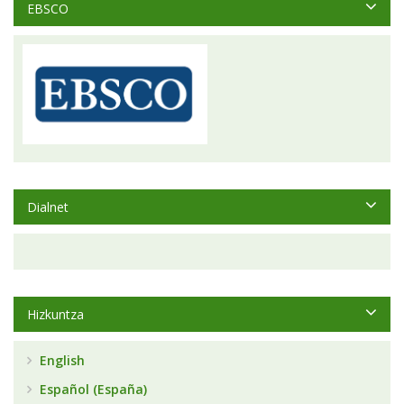
EBSCO
Dialnet
Hizkuntza
English
Español (España)