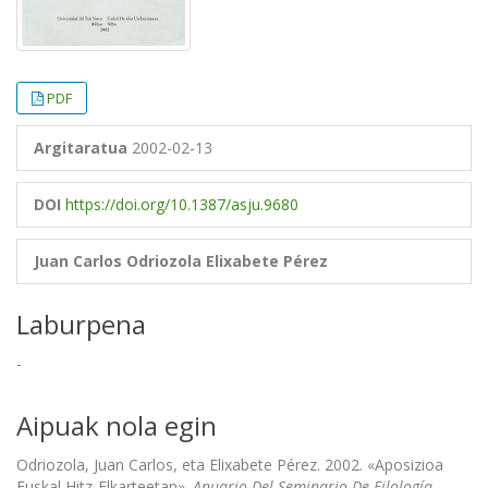
PDF
Argitaratua
2002-02-13
DOI
https://doi.org/10.1387/asju.9680
Juan Carlos Odriozola
Elixabete Pérez
Laburpena
-
Aipuak nola egin
Odriozola, Juan Carlos, eta Elixabete Pérez. 2002. «Aposizioa
Euskal Hitz-Elkarteetan».
Anuario Del Seminario De Filología