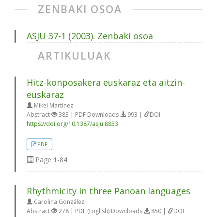
ZENBAKI OSOA
ASJU 37-1 (2003). Zenbaki osoa
ARTIKULUAK
Hitz-konposakera euskaraz eta aitzin-
euskaraz
Mikel Martínez
Abstract
383 | PDF Downloads
993 |
DOI
https://doi.org/10.1387/asju.8853
PDF
Page
1-84
Rhythmicity in three Panoan languages
Carolina González
Abstract
278 | PDF (English) Downloads
850 |
DOI