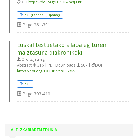
DOI
https://doi.org/10.1387/asju.8863
PDF (Español (España))
Page
261-391
Euskal testuetako silaba egituren
maiztasuna diakronikoki
Oroitz Jauregi
Abstract
316 | PDF Downloads
507 |
DOI
https://doi.org/10.1387/asju.8865
PDF
Page
393-410
ALDIZKARIAREN EDUKIA