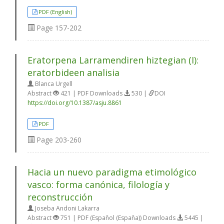
PDF (English)
Page
157-202
Eratorpena Larramendiren hiztegian (I):
eratorbideen analisia
Blanca Urgell
Abstract
421 | PDF Downloads
530 |
DOI
https://doi.org/10.1387/asju.8861
PDF
Page
203-260
Hacia un nuevo paradigma etimológico
vasco: forma canónica, filología y
reconstrucción
Joseba Andoni Lakarra
Abstract
751 | PDF (Español (España)) Downloads
5445 |