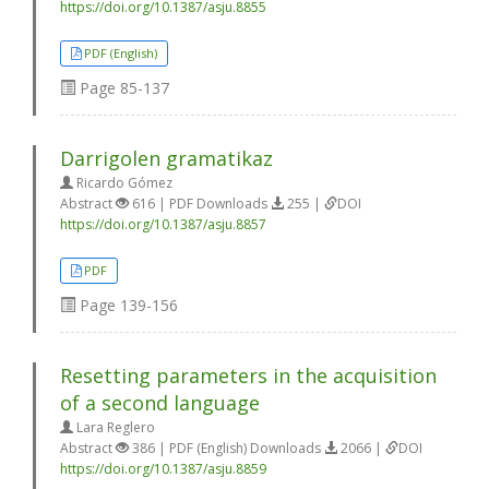
https://doi.org/10.1387/asju.8855
PDF (English)
Page
85-137
Darrigolen gramatikaz
Ricardo Gómez
Abstract
616 | PDF Downloads
255 |
DOI
https://doi.org/10.1387/asju.8857
PDF
Page
139-156
Resetting parameters in the acquisition
of a second language
Lara Reglero
Abstract
386 | PDF (English) Downloads
2066 |
DOI
https://doi.org/10.1387/asju.8859