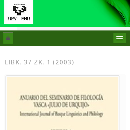
Hasiera
Artxiboak
Libk. 37 Zk. 1 (2003)
LIBK. 37 ZK. 1 (2003)