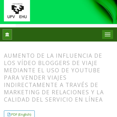
Inicio
Archivos
Vol. 21 Núm. 1 (2021)
Artículos
AUMENTO DE LA INFLUENCIA DE
LOS VÍDEO BLOGGERS DE VIAJE
MEDIANTE EL USO DE YOUTUBE
PARA VENDER VIAJES
INDIRECTAMENTE A TRAVÉS DE
MARKETING DE RELACIONES Y LA
CALIDAD DEL SERVICIO EN LÍNEA
##plugins.themes.bootstrap3.article.
##plugins.themes.bootstrap3.article.
PDF (English)