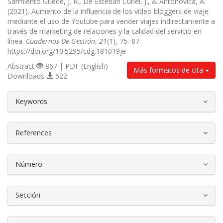
Sarmiento Guede, J. R., De Esteban Curiel, J., & Antonovica, A.
(2021). Aumento de la influencia de los vídeo bloggers de viaje
mediante el uso de Youtube para vender viajes indirectamente a
través de marketing de relaciones y la calidad del servicio en
línea.
Cuadernos De Gestión
,
21
(1), 75–87.
https://doi.org/10.5295/cdg.181019je
Abstract
867 | PDF (English)
Más formatos de cita
Downloads
522
##plugins.themes.bootstrap3.article.d
Keywords
References
Número
Sección