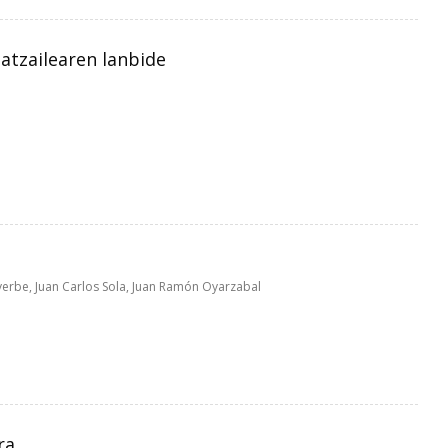
atzailearen lanbide
Ayerbe, Juan Carlos Sola, Juan Ramón Oyarzabal
ra