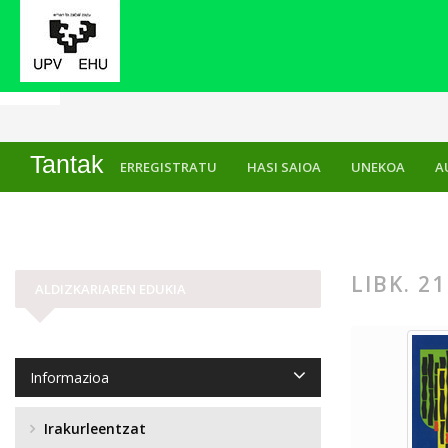
Hasiera
Artxiboak
Libk. 21 Zk. 1 (2009)
Tantak
ERREGISTRATU
HASI SAIOA
UNEKOA
A
LIBK. 21
ALDIZKARIAREN EDUKIA
Informazioa
Irakurleentzat