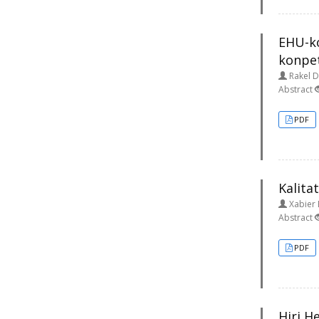
EHU-ko
konpet
Rakel D
Abstract
PDF
Kalita
Xabier 
Abstract
PDF
Hiri H