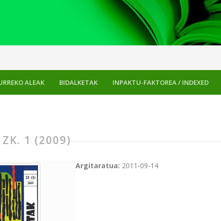
URREKO ALEAK
BIDALKETAK
INPAKTU-FAKTOREA / INDEXED
 ZK. 1 (2009)
Argitaratua:
2011-09-14