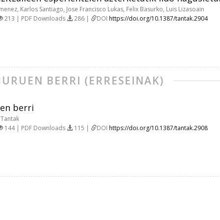
menez, Karlos Santiago, Jose Francisco Lukas, Felix Basurko, Luis Lizasoain
213 | PDF Downloads
286 |
DOI
https://doi.org/10.1387/tantak.2904
BURUEN BERRI (ERRESEINAK)
en berri
 Tantak
144 | PDF Downloads
115 |
DOI
https://doi.org/10.1387/tantak.2908