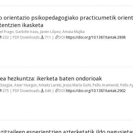
 orientazio psikopedagogiako practicumetik orient
entzien ikasketa
el Frago, Garbiñe Irazu, Javier López, Amaia Mujika
232 | PDF Downloads
711 |
DOI
https://doi.org/10.1387/tantak.2898
tea hezkuntza: ikerketa baten ondorioak
Etxague, Asier Huegun, Arkaitz Lareki, Jesús María Goñi, Pello Aramendi, Pello 
275 | PDF Downloads
646 |
DOI
https://doi.org/10.1387/tantak.2902
ezitzaileen esperientzien azterketatik ildo nagusieta