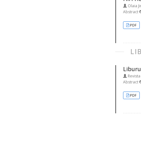
Olaia Ji
Abstract
PDF
LI
Liburu
Revista
Abstract
PDF