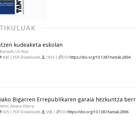
TIKULUAK
tzen kudeaketa eskolan
Barquín, Uri Ruiz
840 | PDF Downloads
1654 |
DOI
https://doi.org/10.1387/tantak.2894
iako Bigarren Errepublikaren garaia hezkuntza berr
mino, Ainara Olarra
325 | PDF Downloads
598 |
DOI
https://doi.org/10.1387/tantak.2896