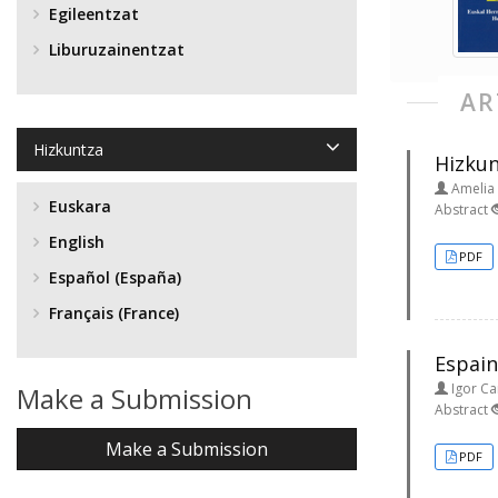
Egileentzat
Liburuzainentzat
AR
Hizkuntza
Hizkun
Amelia 
Euskara
Abstract
English
PDF
Español (España)
Français (France)
Espain
Igor Ca
Make a Submission
Abstract
Make a Submission
PDF