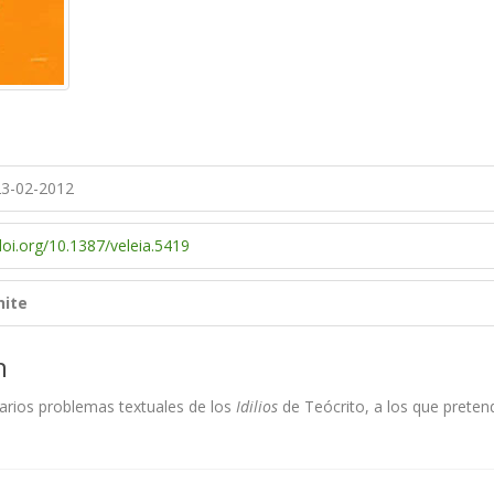
3-02-2012
doi.org/10.1387/veleia.5419
hite
n
 varios problemas textuales de los
Idilios
de Teócrito, a los que pretend