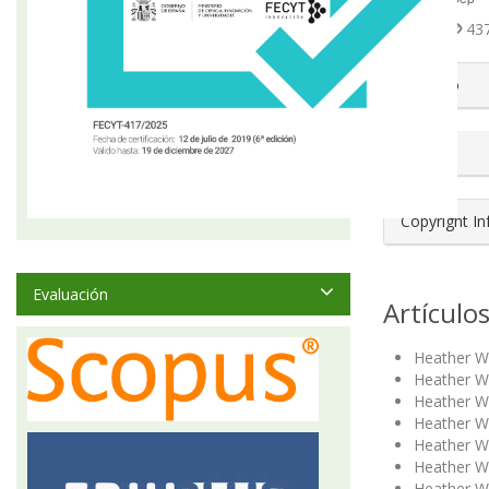
Abstract
437
##plugin
Número
Sección
Copyright I
Evaluación
Artículo
Heather W
Heather W
Heather W
Heather W
Heather W
Heather W
Heather W