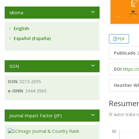
Idioma
English
Español (España)
PDF
Publicado
2
ISSN
DOI
https://
ISSN
: 0213-2095
Heather W
e-ISNN
: 2444-3565
Resume
El autor trata
Journal Impact Factor (JIF)
Descargas