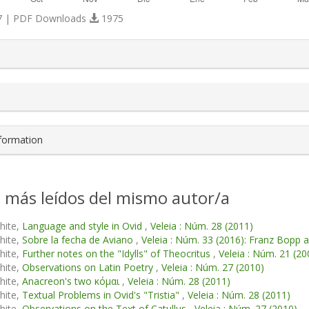
 | PDF Downloads
1975
s.themes.bootstrap3.article.details##
nformation
s más leídos del mismo autor/a
hite,
Language and style in Ovid
,
Veleia : Núm. 28 (2011)
hite,
Sobre la fecha de Aviano
,
Veleia : Núm. 33 (2016): Franz Bopp
hite,
Further notes on the "Idylls" of Theocritus
,
Veleia : Núm. 21 (20
hite,
Observations on Latin Poetry
,
Veleia : Núm. 27 (2010)
hite,
Anacreon's two κόμαι
,
Veleia : Núm. 28 (2011)
hite,
Textual Problems in Ovid's "Tristia"
,
Veleia : Núm. 28 (2011)
hite,
Observations on the Text of Catullus
,
Veleia : Núm. 27 (2010)