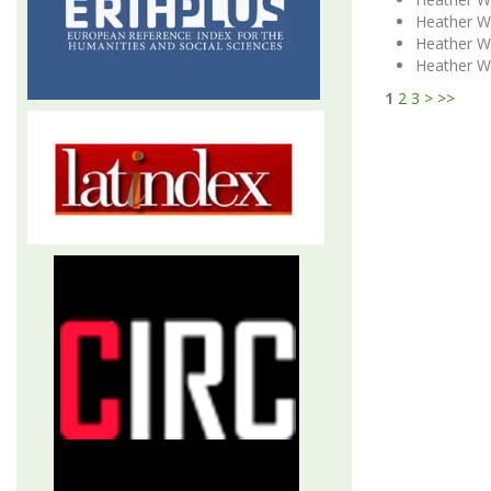
Heather W
Heather W
Heather W
1
2
3
>
>>