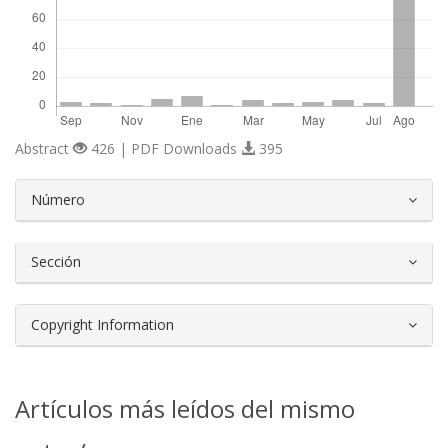
Abstract
426 | PDF Downloads
395
##plugins.themes.bootstrap3.article.d
Número
Sección
Copyright Information
Artículos más leídos del mismo