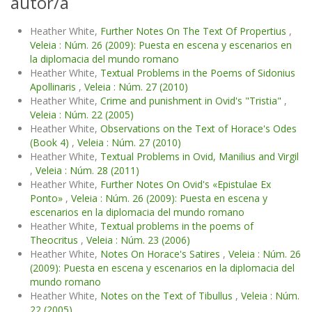
autor/a
Heather White,
Further Notes On The Text Of Propertius
,
Veleia : Núm. 26 (2009): Puesta en escena y escenarios en
la diplomacia del mundo romano
Heather White,
Textual Problems in the Poems of Sidonius
Apollinaris
,
Veleia : Núm. 27 (2010)
Heather White,
Crime and punishment in Ovid's "Tristia"
,
Veleia : Núm. 22 (2005)
Heather White,
Observations on the Text of Horace's Odes
(Book 4)
,
Veleia : Núm. 27 (2010)
Heather White,
Textual Problems in Ovid, Manilius and Virgil
,
Veleia : Núm. 28 (2011)
Heather White,
Further Notes On Ovid's «Epistulae Ex
Ponto»
,
Veleia : Núm. 26 (2009): Puesta en escena y
escenarios en la diplomacia del mundo romano
Heather White,
Textual problems in the poems of
Theocritus
,
Veleia : Núm. 23 (2006)
Heather White,
Notes On Horace's Satires
,
Veleia : Núm. 26
(2009): Puesta en escena y escenarios en la diplomacia del
mundo romano
Heather White,
Notes on the Text of Tibullus
,
Veleia : Núm.
22 (2005)