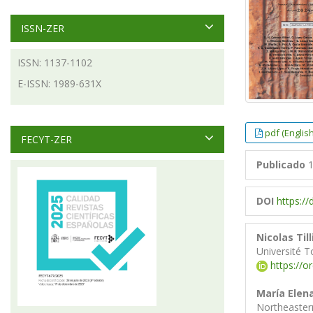
ISSN-ZER
ISSN: 1137-1102
E-ISSN: 1989-631X
pdf (English
FECYT-ZER
Publicado
1
DOI
https:/
Nicolas Till
Université T
https://o
María Elena
Northeastern