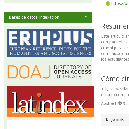
https://o
Bases de datos-Indexación
Resume
Este artículo a
compara el esti
crucial para l
comunicación i
los estudiante
Cómo cit
Tilli, N., & Vi
estudio compar
Abstract
955
##plugin
Keywords