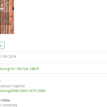
)
2-06-2024
/doi.org/10.1387/zer.24873
i
oulouse Capitole
rcid.org/0000-0003-3073-3080
 Villar
 University