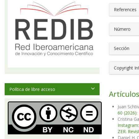
References
Número
Sección
Copyright I
Política de libre acceso
Artículos
Juan Schti
60 (2026):
Cristina G
Instagram:
ZER. Revis
Daniel H. 