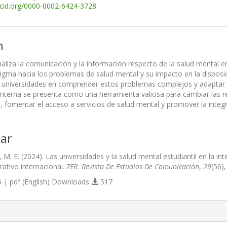
rcid.org/0000-0002-6424-3728
n
naliza la comunicación y la información respecto de la salud mental e
gma hacia los problemas de salud mental y su impacto en la disposición
as universidades en comprender estos problemas complejos y adaptar s
nterna se presenta como una herramienta valiosa para cambiar las re
s, fomentar el acceso a servicios de salud mental y promover la integr
ar
llar, M. E. (2024). Las universidades y la salud mental estudiantil en l
ativo internacional.
ZER. Revista De Estudios De Comunicación
,
29
(56)
 | pdf (English) Downloads
517
s.themes.bootstrap3.article.details##