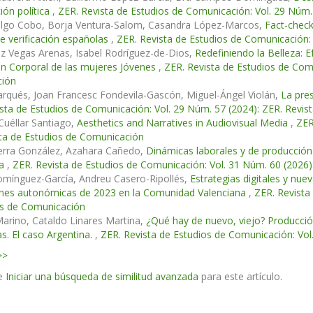
ón política
,
ZER. Revista de Estudios de Comunicación: Vol. 29 Núm.
algo Cobo, Borja Ventura-Salom, Casandra López-Marcos,
Fact-check
e verificación españolas
,
ZER. Revista de Estudios de Comunicación:
z Vegas Arenas, Isabel Rodríguez-de-Dios,
Redefiniendo la Belleza: E
ón Corporal de las mujeres Jóvenes
,
ZER. Revista de Estudios de Comu
ión
rqués, Joan Francesc Fondevila-Gascón, Miguel-Ángel Violán,
La pres
sta de Estudios de Comunicación: Vol. 29 Núm. 57 (2024): ZER. Revi
Cuéllar Santiago,
Aesthetics and Narratives in Audiovisual Media
,
ZER
ta de Estudios de Comunicación
ierra González, Azahara Cañedo,
Dinámicas laborales y de producción
da
,
ZER. Revista de Estudios de Comunicación: Vol. 31 Núm. 60 (2026)
omínguez-García, Andreu Casero-Ripollés,
Estrategias digitales y nu
iones autonómicas de 2023 en la Comunidad Valenciana
,
ZER. Revista
os de Comunicación
arino, Cataldo Linares Martina,
¿Qué hay de nuevo, viejo? Producción
s. El caso Argentina.
,
ZER. Revista de Estudios de Comunicación: Vol
>>
e
Iniciar una búsqueda de similitud avanzada
para este artículo.