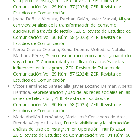
y su perfil de Instagram
,
ZER. Revista de Estudios de
Comunicación: Vol. 29 Núm. 57 (2024): ZER. Revista de
Estudios de Comunicación
Joana Doñate Ventura, Esteban Galán, Javier Marzal,
All you
can view: Análisis de la transformación del consumo
audiovisual a través de Netflix
,
ZER. Revista de Estudios de
Comunicación: Vol. 30 Núm. 58 (2025): ZER. Revista de
Estudios de Comunicación
Nerea Cuenca Orellana, Sonia Dueñas Mohedas, Natalia
Martínez Pérez,
“Si no enseño mi cuerpo ahora, ¿cuándo lo
voy a hacer?” Corporalidad y cosificación a través de las
influencers en Instagram
,
ZER. Revista de Estudios de
Comunicación: Vol. 29 Núm. 57 (2024): ZER. Revista de
Estudios de Comunicación
Víctor Hernández-Santaolalla, Javier Lozano Delmar, Alberto
Hermida,
Representación y uso de las redes sociales en las
series de televisión
,
ZER. Revista de Estudios de
Comunicación: Vol. 30 Núm. 58 (2025): ZER. Revista de
Estudios de Comunicación
María Abellán-Hernández, María-José Centenero-de-Arce,
Brenda Vázquez-La-Hoz,
Entre la visibilidad y la interacción:
análisis del uso de Instagram en Operación Triunfo 2024
,
ZER. Revista de Estudios de Comunicación: Vol. 31 Núm. 60