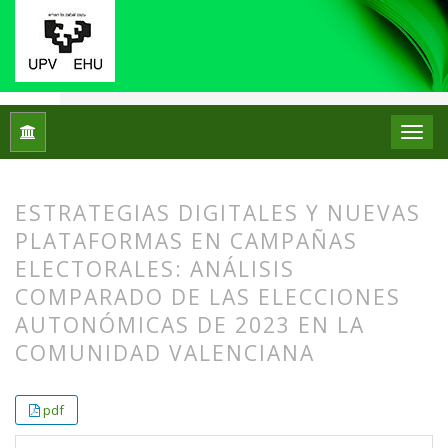
Inicio
Archivos
Vol. 30 Núm. 59 (2025): ZER. Revista de Est
ESTRATEGIAS DIGITALES Y NUEVAS
PLATAFORMAS EN CAMPAÑAS
ELECTORALES: ANÁLISIS
COMPARADO DE LAS ELECCIONES
AUTONÓMICAS DE 2023 EN LA
COMUNIDAD VALENCIANA
##plugins.themes.bootstrap3.article.
##plugins.themes.bootstrap3.article.
pdf