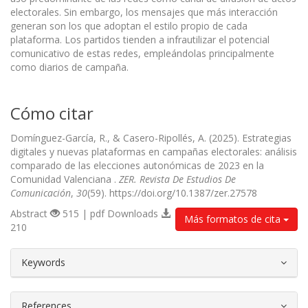
electorales. Sin embargo, los mensajes que más interacción
generan son los que adoptan el estilo propio de cada
plataforma. Los partidos tienden a infrautilizar el potencial
comunicativo de estas redes, empleándolas principalmente
como diarios de campaña.
Cómo citar
Domínguez-García, R., & Casero-Ripollés, A. (2025). Estrategias
digitales y nuevas plataformas en campañas electorales: análisis
comparado de las elecciones autonómicas de 2023 en la
Comunidad Valenciana .
ZER. Revista De Estudios De
Comunicación
,
30
(59). https://doi.org/10.1387/zer.27578
Abstract
515 | pdf Downloads
Más formatos de cita
210
##plugins.themes.bootstrap3.article.d
Keywords
References