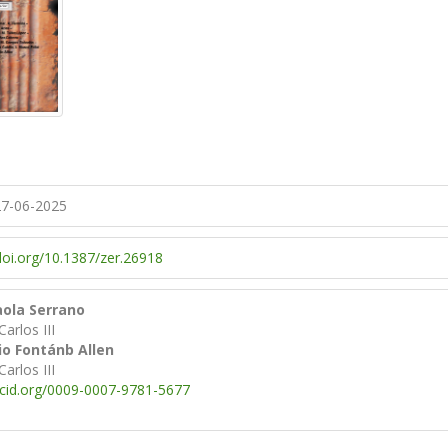
7-06-2025
/doi.org/10.1387/zer.26918
aola Serrano
arlos III
io Fontánb Allen
arlos III
rcid.org/0009-0007-9781-5677