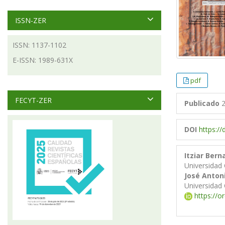
ISSN-ZER
ISSN: 1137-1102
E-ISSN: 1989-631X
pdf
FECYT-ZER
Publicado
2
DOI
https:/
Itziar Bern
Universidad C
José Anton
Universidad C
https://o