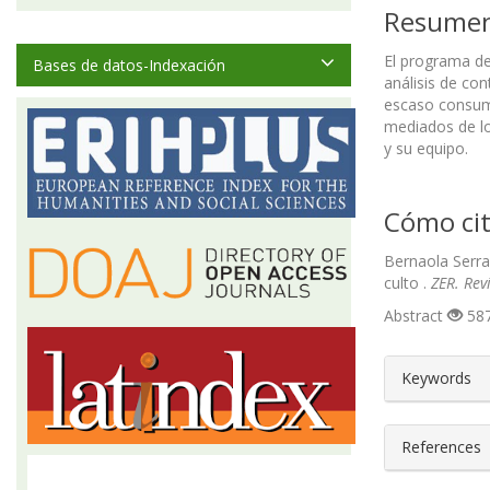
Resume
El programa de
Bases de datos-Indexación
análisis de co
escaso consumo 
mediados de los
y su equipo.
Cómo cit
Bernaola Serran
culto .
ZER. Rev
Abstract
587
##plugin
Keywords
References