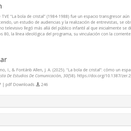
n
 TVE “La bola de cristal” (1984-1988) fue un espacio transgresor aú
ntenido, un estudio de audiencias y la realización de entrevistas, s
televisivo llegó más allá del público infantil al que inicialmente se dir
 80, la línea ideológica del programa, su vinculación con la corriente
ar
o, I., & Fontánb Allen, J. A. (2025). “La bola de cristal”: cómo un espa
ista De Estudios De Comunicación
,
30
(58). https://doi.org/10.1387/zer.
 | pdf Downloads
246
s.themes.bootstrap3.article.details##