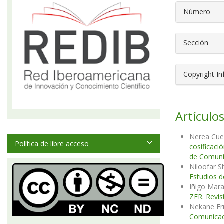
Número
Sección
Copyright I
Artículos
Nerea Cue
Política de libre acceso
cosificaci
de Comuni
Niloofar S
Estudios d
Iñigo Mara
ZER. Revis
Nekane Err
Comunicaci