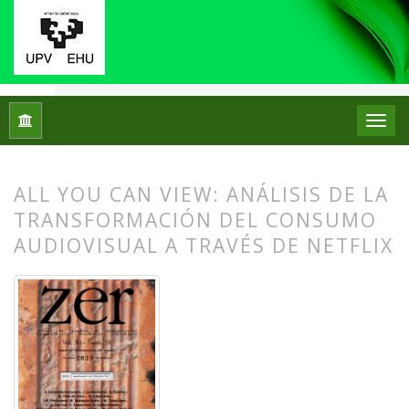
Inicio
Archivos
Vol. 30 Núm. 58 (2025): ZER. Revista de Est
ALL YOU CAN VIEW: ANÁLISIS DE LA
TRANSFORMACIÓN DEL CONSUMO
AUDIOVISUAL A TRAVÉS DE NETFLIX
##plugins.themes.bootstrap3.article.
##plugins.themes.bootstrap3.article.