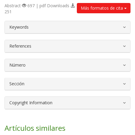
Abstract
697 | pdf Downloads
Más formatos de cita
251
##plugins.themes.bootstrap3.article.d
Keywords
References
Número
Sección
Copyright Information
Artículos similares