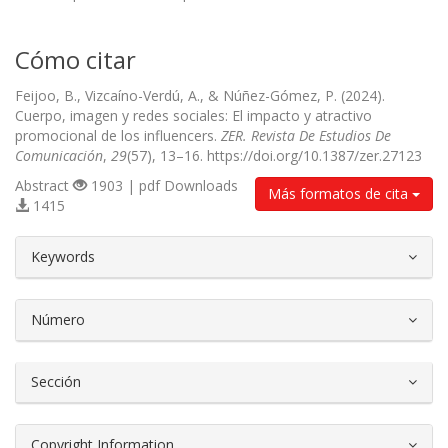
Cómo citar
Feijoo, B., Vizcaíno-Verdú, A., & Núñez-Gómez, P. (2024).
Cuerpo, imagen y redes sociales: El impacto y atractivo
promocional de los influencers.
ZER. Revista De Estudios De
Comunicación
,
29
(57), 13–16. https://doi.org/10.1387/zer.27123
Abstract
1903 | pdf Downloads
Más formatos de cita
1415
##plugins.themes.bootstrap3.article.d
Keywords
Número
Sección
Copyright Information