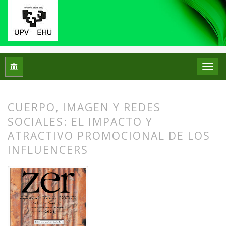
Inicio
Archivos
Vol. 29 Núm. 57 (2024): ZER. Revista de Est
CUERPO, IMAGEN Y REDES
SOCIALES: EL IMPACTO Y
ATRACTIVO PROMOCIONAL DE LOS
INFLUENCERS
##plugins.themes.bootstrap3.article.
##plugins.themes.bootstrap3.article.