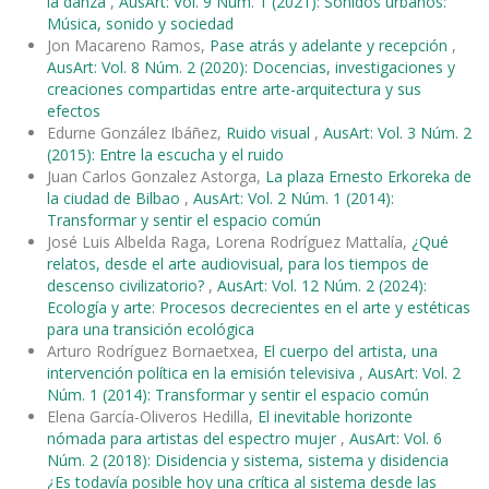
la danza
,
AusArt: Vol. 9 Núm. 1 (2021): Sonidos urbanos:
Música, sonido y sociedad
Jon Macareno Ramos,
Pase atrás y adelante y recepción
,
AusArt: Vol. 8 Núm. 2 (2020): Docencias, investigaciones y
creaciones compartidas entre arte-arquitectura y sus
efectos
Edurne González Ibáñez,
Ruido visual
,
AusArt: Vol. 3 Núm. 2
(2015): Entre la escucha y el ruido
Juan Carlos Gonzalez Astorga,
La plaza Ernesto Erkoreka de
la ciudad de Bilbao
,
AusArt: Vol. 2 Núm. 1 (2014):
Transformar y sentir el espacio común
José Luis Albelda Raga, Lorena Rodríguez Mattalía,
¿Qué
relatos, desde el arte audiovisual, para los tiempos de
descenso civilizatorio?
,
AusArt: Vol. 12 Núm. 2 (2024):
Ecología y arte: Procesos decrecientes en el arte y estéticas
para una transición ecológica
Arturo Rodríguez Bornaetxea,
El cuerpo del artista, una
intervención política en la emisión televisiva
,
AusArt: Vol. 2
Núm. 1 (2014): Transformar y sentir el espacio común
Elena García-Oliveros Hedilla,
El inevitable horizonte
nómada para artistas del espectro mujer
,
AusArt: Vol. 6
Núm. 2 (2018): Disidencia y sistema, sistema y disidencia
¿Es todavía posible hoy una crítica al sistema desde las