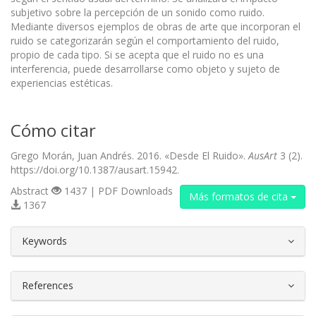
subjetivo sobre la percepción de un sonido como ruido.
Mediante diversos ejemplos de obras de arte que incorporan el
ruido se categorizarán según el comportamiento del ruido,
propio de cada tipo. Si se acepta que el ruido no es una
interferencia, puede desarrollarse como objeto y sujeto de
experiencias estéticas.
Cómo citar
Grego Morán, Juan Andrés. 2016. «Desde El Ruido».
AusArt
3 (2).
https://doi.org/10.1387/ausart.15942.
Abstract
1437 | PDF Downloads
Más formatos de cita
1367
##plugins.themes.bootstrap3.article.d
Keywords
References