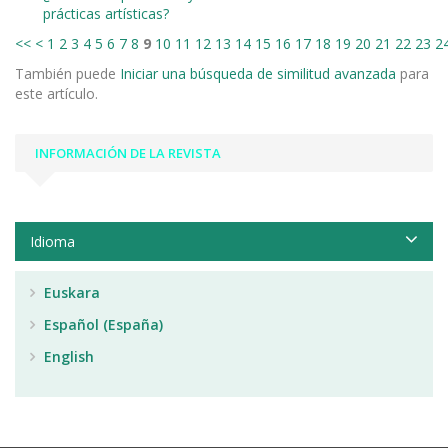
prácticas artísticas?
<<
<
1
2
3
4
5
6
7
8
9
10
11
12
13
14
15
16
17
18
19
20
21
22
23
2
También puede
Iniciar una búsqueda de similitud avanzada
para
este artículo.
INFORMACIÓN DE LA REVISTA
Idioma
Euskara
Español (España)
English