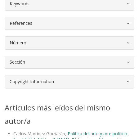
##plugins.themes.bootstrap3.article.d
Keywords
References
Número
Sección
Copyright Information
Artículos más leídos del mismo
autor/a
Carlos Martínez Gorriarán,
Política del arte y arte político
,