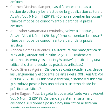
artística
Carmen Martínez Samper,
Las diferentes miradas a la
noción de cultura y los efectos de la globalización cultural
,
AusArt: Vol. 6 Núm. 1 (2018): ¿Cómo se cuentan las cosas?
Nuevos modos de conocimiento a partir de la praxis
artística
Ana Esther Santamaría Fernández,
Volver al bosque
,
AusArt: Vol. 6 Núm. 1 (2018): ¿Cómo se cuentan las cosas?
Nuevos modos de conocimiento a partir de la praxis
artística
Rebeca Gómez Cifuentes,
La literatura cinematográfica de
Max Aub
,
AusArt: Vol. 6 Núm. 2 (2018): Disidencia y
sistema, sistema y disidencia ¿Es todavía posible hoy una
crítica al sistema desde las prácticas artísticas?
Rocío Silleras Aguilar,
Disidencias contraacadémicas desde
las vanguardias y el docente de artes del s. XXI
,
AusArt: Vol.
6 Núm. 2 (2018): Disidencia y sistema, sistema y disidencia
¿Es todavía posible hoy una crítica al sistema desde las
prácticas artísticas?
Janire Sagasti Ruiz,
Llegada la bocanada 'todo vale'
,
AusArt:
Vol. 6 Núm. 2 (2018): Disidencia y sistema, sistema y
disidencia ¿Es todavía posible hoy una crítica al sistema
desde las prácticas artísticas?