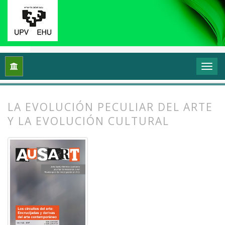
Inicio
Archivos
Vol. 5 Núm. 2 (2017): Los circuitos del arte:
LA EVOLUCIÓN PECULIAR DEL ARTE
Y LA EVOLUCIÓN CULTURAL
##plugins.themes.bootstrap3.article.
##plugins.themes.bootstrap3.article.