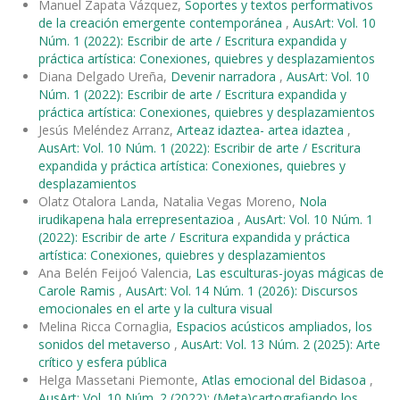
Manuel Zapata Vázquez,
Soportes y textos performativos
de la creación emergente contemporánea
,
AusArt: Vol. 10
Núm. 1 (2022): Escribir de arte / Escritura expandida y
práctica artística: Conexiones, quiebres y desplazamientos
Diana Delgado Ureña,
Devenir narradora
,
AusArt: Vol. 10
Núm. 1 (2022): Escribir de arte / Escritura expandida y
práctica artística: Conexiones, quiebres y desplazamientos
Jesús Meléndez Arranz,
Arteaz idaztea- artea idaztea
,
AusArt: Vol. 10 Núm. 1 (2022): Escribir de arte / Escritura
expandida y práctica artística: Conexiones, quiebres y
desplazamientos
Olatz Otalora Landa, Natalia Vegas Moreno,
Nola
irudikapena hala errepresentazioa
,
AusArt: Vol. 10 Núm. 1
(2022): Escribir de arte / Escritura expandida y práctica
artística: Conexiones, quiebres y desplazamientos
Ana Belén Feijoó Valencia,
Las esculturas-joyas mágicas de
Carole Ramis
,
AusArt: Vol. 14 Núm. 1 (2026): Discursos
emocionales en el arte y la cultura visual
Melina Ricca Cornaglia,
Espacios acústicos ampliados, los
sonidos del metaverso
,
AusArt: Vol. 13 Núm. 2 (2025): Arte
crítico y esfera pública
Helga Massetani Piemonte,
Atlas emocional del Bidasoa
,
AusArt: Vol. 10 Núm. 2 (2022): (Meta)cartografiando los