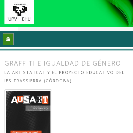
Inicio
Archivos
Vol. 6 Núm. 1 (2018): ¿Cómo se cuentan las 
GRAFFITI E IGUALDAD DE GÉNERO
LA ARTISTA ICAT Y EL PROYECTO EDUCATIVO DEL
IES TRASSIERRA (CÓRDOBA)
##plugins.themes.bootstrap3.article.
##plugins.themes.bootstrap3.article.