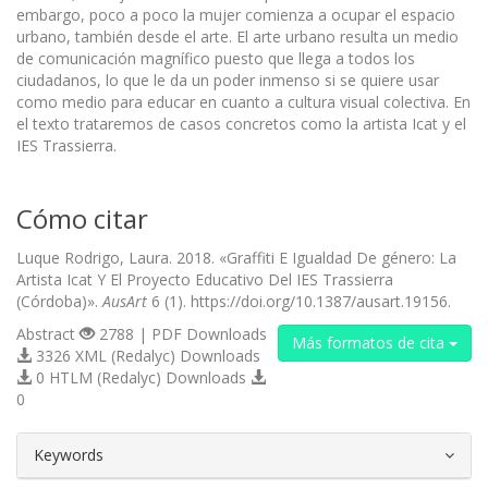
embargo, poco a poco la mujer comienza a ocupar el espacio
urbano, también desde el arte. El arte urbano resulta un medio
de comunicación magnífico puesto que llega a todos los
ciudadanos, lo que le da un poder inmenso si se quiere usar
como medio para educar en cuanto a cultura visual colectiva. En
el texto trataremos de casos concretos como la artista Icat y el
IES Trassierra.
Cómo citar
Luque Rodrigo, Laura. 2018. «Graffiti E Igualdad De género: La
Artista Icat Y El Proyecto Educativo Del IES Trassierra
(Córdoba)».
AusArt
6 (1). https://doi.org/10.1387/ausart.19156.
Abstract
2788 | PDF Downloads
Más formatos de cita
3326 XML (Redalyc) Downloads
0 HTLM (Redalyc) Downloads
0
##plugins.themes.bootstrap3.article.d
Keywords