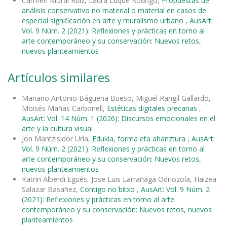
Carmen Moral Ruiz, Laura Luque Rodrigo,
Propuestas de
análisis conservativo no material o material en casos de
especial significación en arte y muralismo urbano
,
AusArt:
Vol. 9 Núm. 2 (2021): Reflexiones y prácticas en torno al
arte contemporáneo y su conservación: Nuevos retos,
nuevos planteamientos
Artículos similares
Mariano Antonio Báguena Bueso, Miguel Rangil Gallardo,
Moisés Mañas Carbonell,
Estéticas digitales precarias
,
AusArt: Vol. 14 Núm. 1 (2026): Discursos emocionales en el
arte y la cultura visual
Jon Mantzisidor Uria,
Edukia, forma eta ahanztura
,
AusArt:
Vol. 9 Núm. 2 (2021): Reflexiones y prácticas en torno al
arte contemporáneo y su conservación: Nuevos retos,
nuevos planteamientos
Katrin Alberdi Egués, Jose Luis Larrañaga Odriozola, Haizea
Salazar Basañez,
Contigo no bitxo
,
AusArt: Vol. 9 Núm. 2
(2021): Reflexiones y prácticas en torno al arte
contemporáneo y su conservación: Nuevos retos, nuevos
planteamientos