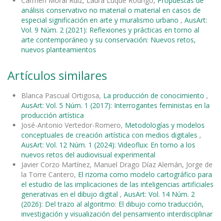
Carmen Moral Ruiz, Laura Luque Rodrigo,
Propuestas de
análisis conservativo no material o material en casos de
especial significación en arte y muralismo urbano
,
AusArt:
Vol. 9 Núm. 2 (2021): Reflexiones y prácticas en torno al
arte contemporáneo y su conservación: Nuevos retos,
nuevos planteamientos
Artículos similares
Blanca Pascual Ortigosa,
La producción de conocimiento
,
AusArt: Vol. 5 Núm. 1 (2017): Interrogantes feministas en la
producción artística
José-Antonio Vertedor-Romero,
Metodologías y modelos
conceptuales de creación artística con medios digitales
,
AusArt: Vol. 12 Núm. 1 (2024): Videoflux: En torno a los
nuevos retos del audiovisual experimental
Javier Corzo Martínez, Manuel Drago Díaz Alemán, Jorge de
la Torre Cantero,
El rizoma como modelo cartográfico para
el estudio de las implicaciones de las inteligencias artificiales
generativas en el dibujo digital
,
AusArt: Vol. 14 Núm. 2
(2026): Del trazo al algoritmo: El dibujo como traducción,
investigación y visualización del pensamiento interdisciplinar