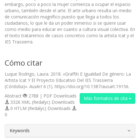
embargo, poco a poco la mujer comienza a ocupar el espacio
urbano, también desde el arte. El arte urbano resulta un medio
de comunicación magnífico puesto que llega a todos los
ciudadanos, lo que le da un poder inmenso si se quiere usar
como medio para educar en cuanto a cultura visual colectiva. En
el texto trataremos de casos concretos como la artista Icat y el
IES Trassierra.
Cómo citar
Luque Rodrigo, Laura. 2018. «Graffiti E Igualdad De género: La
Artista Icat Y El Proyecto Educativo Del IES Trassierra
(Córdoba)».
AusArt
6 (1). https://doi.org/10.1387/ausart.19156.
Abstract
2788 | PDF Downloads
Más formatos de cita
3326 XML (Redalyc) Downloads
0 HTLM (Redalyc) Downloads
0
##plugins.themes.bootstrap3.article.d
Keywords