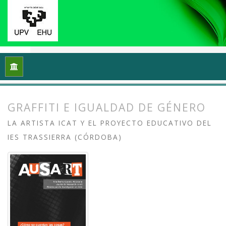
Inicio
Archivos
Vol. 6 Núm. 1 (2018): ¿Cómo se cuentan las 
GRAFFITI E IGUALDAD DE GÉNERO
LA ARTISTA ICAT Y EL PROYECTO EDUCATIVO DEL
IES TRASSIERRA (CÓRDOBA)
##plugins.themes.bootstrap3.article.
##plugins.themes.bootstrap3.article.