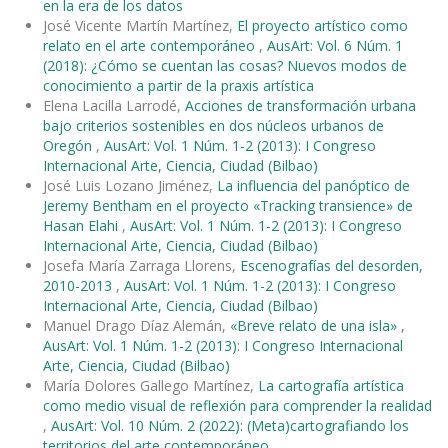
en la era de los datos
José Vicente Martín Martínez,
El proyecto artístico como
relato en el arte contemporáneo
,
AusArt: Vol. 6 Núm. 1
(2018): ¿Cómo se cuentan las cosas? Nuevos modos de
conocimiento a partir de la praxis artística
Elena Lacilla Larrodé,
Acciones de transformación urbana
bajo criterios sostenibles en dos núcleos urbanos de
Oregón
,
AusArt: Vol. 1 Núm. 1-2 (2013): I Congreso
Internacional Arte, Ciencia, Ciudad (Bilbao)
José Luis Lozano Jiménez,
La influencia del panóptico de
Jeremy Bentham en el proyecto «Tracking transience» de
Hasan Elahi
,
AusArt: Vol. 1 Núm. 1-2 (2013): I Congreso
Internacional Arte, Ciencia, Ciudad (Bilbao)
Josefa María Zarraga Llorens,
Escenografías del desorden,
2010-2013
,
AusArt: Vol. 1 Núm. 1-2 (2013): I Congreso
Internacional Arte, Ciencia, Ciudad (Bilbao)
Manuel Drago Díaz Alemán,
«Breve relato de una isla»
,
AusArt: Vol. 1 Núm. 1-2 (2013): I Congreso Internacional
Arte, Ciencia, Ciudad (Bilbao)
María Dolores Gallego Martínez,
La cartografía artística
como medio visual de reflexión para comprender la realidad
,
AusArt: Vol. 10 Núm. 2 (2022): (Meta)cartografiando los
territorios del arte contemporáneo