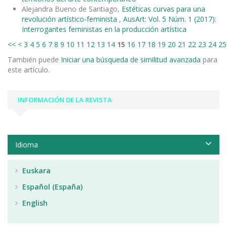
Alejandra Bueno de Santiago,
Estéticas curvas para una
revolución artístico-feminista
,
AusArt: Vol. 5 Núm. 1 (2017):
Interrogantes feministas en la producción artística
<<
<
3
4
5
6
7
8
9
10
11
12
13
14
15
16
17
18
19
20
21
22
23
24
25
También puede
Iniciar una búsqueda de similitud avanzada
para
este artículo.
INFORMACIÓN DE LA REVISTA
Idioma
Euskara
Español (España)
English