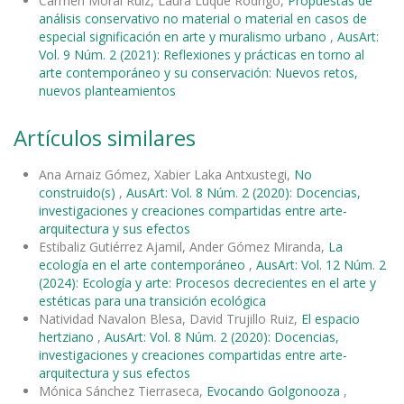
Carmen Moral Ruiz, Laura Luque Rodrigo,
Propuestas de
análisis conservativo no material o material en casos de
especial significación en arte y muralismo urbano
,
AusArt:
Vol. 9 Núm. 2 (2021): Reflexiones y prácticas en torno al
arte contemporáneo y su conservación: Nuevos retos,
nuevos planteamientos
Artículos similares
Ana Arnaiz Gómez, Xabier Laka Antxustegi,
No
construido(s)
,
AusArt: Vol. 8 Núm. 2 (2020): Docencias,
investigaciones y creaciones compartidas entre arte-
arquitectura y sus efectos
Estibaliz Gutiérrez Ajamil, Ander Gómez Miranda,
La
ecología en el arte contemporáneo
,
AusArt: Vol. 12 Núm. 2
(2024): Ecología y arte: Procesos decrecientes en el arte y
estéticas para una transición ecológica
Natividad Navalon Blesa, David Trujillo Ruiz,
El espacio
hertziano
,
AusArt: Vol. 8 Núm. 2 (2020): Docencias,
investigaciones y creaciones compartidas entre arte-
arquitectura y sus efectos
Mónica Sánchez Tierraseca,
Evocando Golgonooza
,