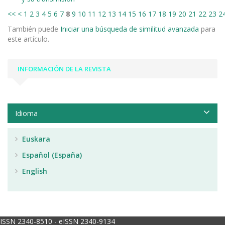
<<
<
1
2
3
4
5
6
7
8
9
10
11
12
13
14
15
16
17
18
19
20
21
22
23
2
También puede
Iniciar una búsqueda de similitud avanzada
para
este artículo.
INFORMACIÓN DE LA REVISTA
Idioma
Euskara
Español (España)
English
ISSN 2340-8510 - eISSN 2340-9134