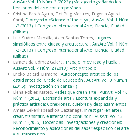
AusArt: Vol. 10 Núm. 2 (2022): (Meta)cartografiando los
territorios del arte contemporáneo
Cristina Pastó Aguilà, Eloi Puig Mestres, Eugènia Agustí
Camí,
El proyecto «Science of the city»
,
AusArt: Vol. 1 Núm.
1-2 (2013): I Congreso Internacional Arte, Ciencia, Ciudad
(Bilbao)
Luis Suárez Mansilla, Asier Santas Torres,
Lugares
simbióticos entre ciudad y arquitectura
,
AusArt: Vol. 1 Núm.
1-2 (2013): I Congreso Internacional Arte, Ciencia, Ciudad
(Bilbao)
Esmeralda Gómez Galera,
Trabajo, movilidad y huella
,
AusArt: Vol. 7 Núm. 2 (2019): Arte y trabajo
Eneko Balerdi Eizmendi,
Autoconcepto artístico de los
estudiantes del Grado de Educación
,
AusArt: Vol. 3 Núm. 1
(2015): Investigación en danza (I)
Elena Robles Mateo,
Redes que crean arte
,
AusArt: Vol. 10
Núm. 1 (2022): Escribir de arte / Escritura expandida y
práctica artística: Conexiones, quiebres y desplazamientos
Amaia Lekerikabeaskoa Gaztañaga,
Investigar (en arte),
crear, transmitir, e intentar no confundir
,
AusArt: Vol. 13
Núm. 1 (2025): Docencias, investigaciones y creaciones:
Reconocimiento y aplicaciones del saber específico del arte
y su transmisión