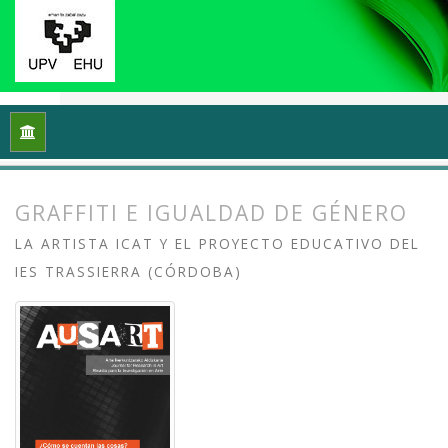
Inicio
Archivos
Vol. 6 Núm. 1 (2018): ¿Cómo se cuentan las 
GRAFFITI E IGUALDAD DE GÉNERO
LA ARTISTA ICAT Y EL PROYECTO EDUCATIVO DEL
IES TRASSIERRA (CÓRDOBA)
##plugins.themes.bootstrap3.article.
##plugins.themes.bootstrap3.article.