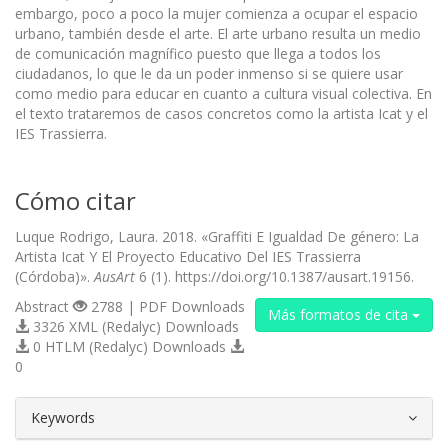
embargo, poco a poco la mujer comienza a ocupar el espacio
urbano, también desde el arte. El arte urbano resulta un medio
de comunicación magnífico puesto que llega a todos los
ciudadanos, lo que le da un poder inmenso si se quiere usar
como medio para educar en cuanto a cultura visual colectiva. En
el texto trataremos de casos concretos como la artista Icat y el
IES Trassierra.
Cómo citar
Luque Rodrigo, Laura. 2018. «Graffiti E Igualdad De género: La
Artista Icat Y El Proyecto Educativo Del IES Trassierra
(Córdoba)».
AusArt
6 (1). https://doi.org/10.1387/ausart.19156.
Abstract
2788 | PDF Downloads
Más formatos de cita
3326 XML (Redalyc) Downloads
0 HTLM (Redalyc) Downloads
0
##plugins.themes.bootstrap3.article.d
Keywords