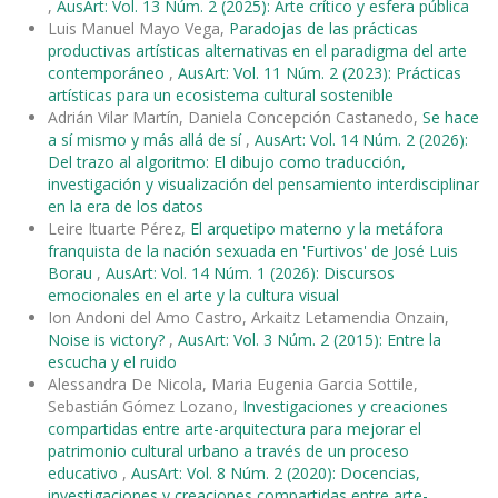
,
AusArt: Vol. 13 Núm. 2 (2025): Arte crítico y esfera pública
Luis Manuel Mayo Vega,
Paradojas de las prácticas
productivas artísticas alternativas en el paradigma del arte
contemporáneo
,
AusArt: Vol. 11 Núm. 2 (2023): Prácticas
artísticas para un ecosistema cultural sostenible
Adrián Vilar Martín, Daniela Concepción Castanedo,
Se hace
a sí mismo y más allá de sí
,
AusArt: Vol. 14 Núm. 2 (2026):
Del trazo al algoritmo: El dibujo como traducción,
investigación y visualización del pensamiento interdisciplinar
en la era de los datos
Leire Ituarte Pérez,
El arquetipo materno y la metáfora
franquista de la nación sexuada en 'Furtivos' de José Luis
Borau
,
AusArt: Vol. 14 Núm. 1 (2026): Discursos
emocionales en el arte y la cultura visual
Ion Andoni del Amo Castro, Arkaitz Letamendia Onzain,
Noise is victory?
,
AusArt: Vol. 3 Núm. 2 (2015): Entre la
escucha y el ruido
Alessandra De Nicola, Maria Eugenia Garcia Sottile,
Sebastián Gómez Lozano,
Investigaciones y creaciones
compartidas entre arte-arquitectura para mejorar el
patrimonio cultural urbano a través de un proceso
educativo
,
AusArt: Vol. 8 Núm. 2 (2020): Docencias,
investigaciones y creaciones compartidas entre arte-