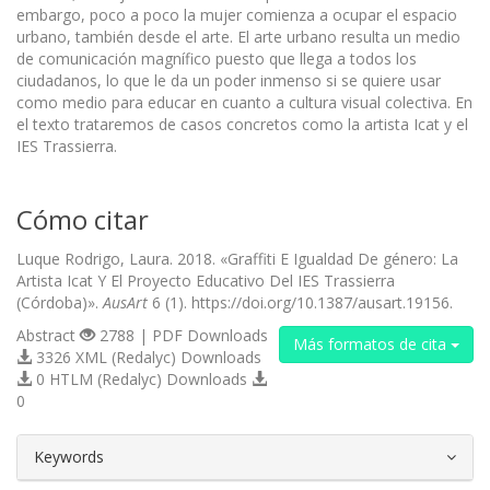
embargo, poco a poco la mujer comienza a ocupar el espacio
urbano, también desde el arte. El arte urbano resulta un medio
de comunicación magnífico puesto que llega a todos los
ciudadanos, lo que le da un poder inmenso si se quiere usar
como medio para educar en cuanto a cultura visual colectiva. En
el texto trataremos de casos concretos como la artista Icat y el
IES Trassierra.
Cómo citar
Luque Rodrigo, Laura. 2018. «Graffiti E Igualdad De género: La
Artista Icat Y El Proyecto Educativo Del IES Trassierra
(Córdoba)».
AusArt
6 (1). https://doi.org/10.1387/ausart.19156.
Abstract
2788 | PDF Downloads
Más formatos de cita
3326 XML (Redalyc) Downloads
0 HTLM (Redalyc) Downloads
0
##plugins.themes.bootstrap3.article.d
Keywords