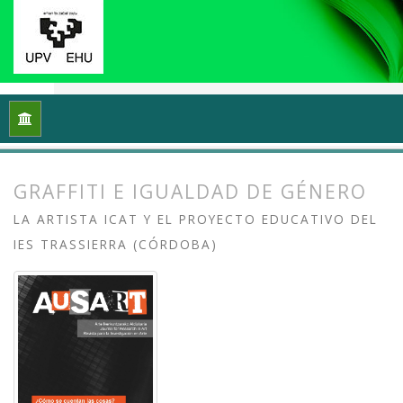
Inicio
Archivos
Vol. 6 Núm. 1 (2018): ¿Cómo se cuentan las 
GRAFFITI E IGUALDAD DE GÉNERO
LA ARTISTA ICAT Y EL PROYECTO EDUCATIVO DEL
IES TRASSIERRA (CÓRDOBA)
##plugins.themes.bootstrap3.article.
##plugins.themes.bootstrap3.article.