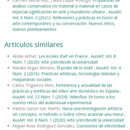
Carmen Moral Ruiz, Laura Luque Rodrigo,
Propuestas de
análisis conservativo no material o material en casos de
especial significación en arte y muralismo urbano
,
AusArt:
Vol. 9 Núm. 2 (2021): Reflexiones y prácticas en torno al
arte contemporáneo y su conservación: Nuevos retos,
nuevos planteamientos
Artículos similares
Alizée Armet,
Les écoles d’art en France
,
AusArt: Vol. 8
Núm. 1 (2020): Arte y/en/desde la universidad
Natalia Vegas Moreno,
El poder de lo inútil
,
AusArt: Vol. 4
Núm. 2 (2016): Prácticas artísticas, tecnologías blandas y
maquinarias sociales
Carlos Trigueros Mori,
Pertinencia y actualidad de las
prácticas y estéticas del vídeo arte doméstico en España
,
AusArt: Vol. 12 Núm. 1 (2024): Videoflux: En torno a los
nuevos retos del audiovisual experimental
Irantzu Sanzo San Martín,
Hacia una investigación artística
sin concepto, ni método o Sobre cómo acariciar una mesa
,
AusArt: Vol. 8 Núm. 1 (2020): Arte y/en/desde la universidad
Miguel Anxo Rodríguez González,
Cuestiones de efectividad