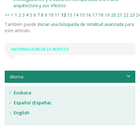
arquitectura y sus efectos
<<
<
1
2
3
4
5
6
7
8
9
10
11
12
13
14
15
16
17
18
19
20
21
22
23
2
También puede
Iniciar una búsqueda de similitud avanzada
para
este artículo.
INFORMACIÓN DE LA REVISTA
Idioma
Euskara
Español (España)
English