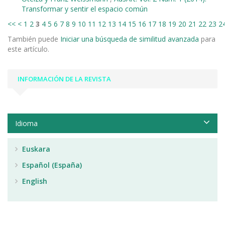
Transformar y sentir el espacio común
<<
<
1
2
3
4
5
6
7
8
9
10
11
12
13
14
15
16
17
18
19
20
21
22
23
2
También puede
Iniciar una búsqueda de similitud avanzada
para
este artículo.
INFORMACIÓN DE LA REVISTA
Idioma
Euskara
Español (España)
English