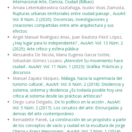
Internacional Arte, Ciencia, Ciudad (Bilbao)
Amaia Lekerikabeaskoa Gaztañaga, Isusko Vivas Ziarrusta,
Rupturas urbanas-territoriales entre ciudad-paisaje
,
AusArt:
Vol. 8 Núm. 2 (2020): Docencias, investigaciones y
creaciones compartidas entre arte-arquitectura y sus
efectos
Ángel Manuel Rodríguez Arias, Juan Bautista Peiró López,
¿Hay lugar para lo independiente?
,
AusArt: Vol. 13 Núm. 2
(2025): Arte crítico y esfera pública
Alessandra De Nicola, Maria Eugenia Garcia Sottile,
Sebastián Gómez Lozano,
¡Atención! Su movimiento hace
ciudad
,
AusArt: Vol. 11 Núm. 1 (2023): Grafika: Prácticas y
discursos
Manuel Zapata Vázquez,
Málaga, hacia la supremacía del
turismo cultural
,
AusArt: Vol. 6 Núm. 2 (2018): Disidencia y
sistema, sistema y disidencia ¿Es todavía posible hoy una
crítica al sistema desde las prácticas artísticas?
Diego Luna Delgado,
De lo político en la acción
,
AusArt:
Vol. 5 Núm. 2 (2017): Los circuitos del arte: Encrucijadas y
derivas del arte contemporáneo
Bernadette Panek,
La construcción de un propósito a partir
de los conceptos de vacío y ciudad en la escultura de Jorge
Oteiza y Franz Weissmann
,
AusArt: Vol. 2 Núm. 1 (2014):