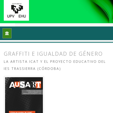
Inicio
Archivos
Vol. 6 Núm. 1 (2018): ¿Cómo se cuentan las 
GRAFFITI E IGUALDAD DE GÉNERO
LA ARTISTA ICAT Y EL PROYECTO EDUCATIVO DEL
IES TRASSIERRA (CÓRDOBA)
##plugins.themes.bootstrap3.article.
##plugins.themes.bootstrap3.article.