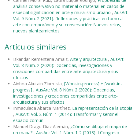
Carmen Moral Ruiz, Laura Luque Rodrigo,
Propuestas de
análisis conservativo no material o material en casos de
especial significación en arte y muralismo urbano
,
AusArt:
Vol. 9 Núm. 2 (2021): Reflexiones y prácticas en torno al
arte contemporáneo y su conservación: Nuevos retos,
nuevos planteamientos
Artículos similares
Iskandar Rementeria Arnaiz,
Arte y arquitectura
,
AusArt:
Vol. 8 Núm. 2 (2020): Docencias, investigaciones y
creaciones compartidas entre arte-arquitectura y sus
efectos
Ainhoa Akutain Ziarrusta,
[Work-in-process] + [work-in-
progress]
,
AusArt: Vol. 8 Núm. 2 (2020): Docencias,
investigaciones y creaciones compartidas entre arte-
arquitectura y sus efectos
Inmaculada Abarca Martínez,
La representación de la utopía
,
AusArt: Vol. 2 Núm. 1 (2014): Transformar y sentir el
espacio común
Manuel Drago Díaz Alemán,
¿Cómo se dibuja el mapa de
un mapa?
,
AusArt: Vol. 1 Núm. 1-2 (2013): I Congreso