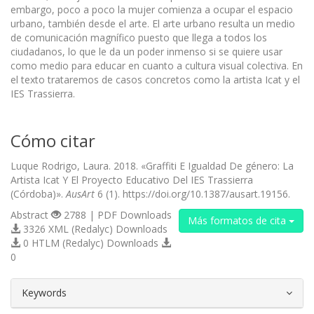
embargo, poco a poco la mujer comienza a ocupar el espacio
urbano, también desde el arte. El arte urbano resulta un medio
de comunicación magnífico puesto que llega a todos los
ciudadanos, lo que le da un poder inmenso si se quiere usar
como medio para educar en cuanto a cultura visual colectiva. En
el texto trataremos de casos concretos como la artista Icat y el
IES Trassierra.
Cómo citar
Luque Rodrigo, Laura. 2018. «Graffiti E Igualdad De género: La
Artista Icat Y El Proyecto Educativo Del IES Trassierra
(Córdoba)».
AusArt
6 (1). https://doi.org/10.1387/ausart.19156.
Abstract
2788 | PDF Downloads
Más formatos de cita
3326 XML (Redalyc) Downloads
0 HTLM (Redalyc) Downloads
0
##plugins.themes.bootstrap3.article.d
Keywords