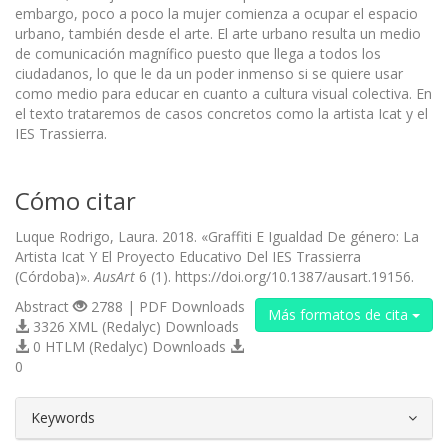
embargo, poco a poco la mujer comienza a ocupar el espacio
urbano, también desde el arte. El arte urbano resulta un medio
de comunicación magnífico puesto que llega a todos los
ciudadanos, lo que le da un poder inmenso si se quiere usar
como medio para educar en cuanto a cultura visual colectiva. En
el texto trataremos de casos concretos como la artista Icat y el
IES Trassierra.
Cómo citar
Luque Rodrigo, Laura. 2018. «Graffiti E Igualdad De género: La
Artista Icat Y El Proyecto Educativo Del IES Trassierra
(Córdoba)».
AusArt
6 (1). https://doi.org/10.1387/ausart.19156.
Abstract
2788 | PDF Downloads
Más formatos de cita
3326 XML (Redalyc) Downloads
0 HTLM (Redalyc) Downloads
0
##plugins.themes.bootstrap3.article.d
Keywords