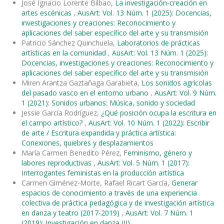
José Ignacio Lorente Bilbao,
La investigación-creación en
artes escénicas
,
AusArt: Vol. 13 Núm. 1 (2025): Docencias,
investigaciones y creaciones: Reconocimiento y
aplicaciones del saber específico del arte y su transmisión
Patricio Sánchez Quinchuela,
Laboratorios de prácticas
artísticas en la comunidad
,
AusArt: Vol. 13 Núm. 1 (2025):
Docencias, investigaciones y creaciones: Reconocimiento y
aplicaciones del saber específico del arte y su transmisión
Miren Arantza Gaztañaga Garabieta,
Los sonidos agrícolas
del pasado vasco en el entorno urbano
,
AusArt: Vol. 9 Núm.
1 (2021): Sonidos urbanos: Música, sonido y sociedad
Jessie García Rodríguez,
¿Qué posición ocupa la escritura en
el campo artístico?
,
AusArt: Vol. 10 Núm. 1 (2022): Escribir
de arte / Escritura expandida y práctica artística:
Conexiones, quiebres y desplazamientos
María Carmen Benedito Pérez,
Feminismo, género y
labores reproductivas
,
AusArt: Vol. 5 Núm. 1 (2017):
Interrogantes feministas en la producción artística
Carmen Giménez-Morte, Rafael Ricart García,
Generar
espacios de conocimiento a través de una experiencia
colectiva de práctica pedagógica y de investigación artística
en danza y teatro (2017-2019)
,
AusArt: Vol. 7 Núm. 1
(2019): Investigación en danza (II)