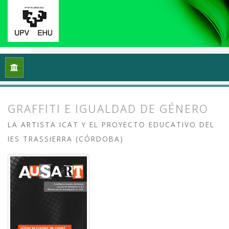
Inicio
Archivos
Vol. 6 Núm. 1 (2018): ¿Cómo se cuentan las 
GRAFFITI E IGUALDAD DE GÉNERO
LA ARTISTA ICAT Y EL PROYECTO EDUCATIVO DEL
IES TRASSIERRA (CÓRDOBA)
##plugins.themes.bootstrap3.article.
##plugins.themes.bootstrap3.article.