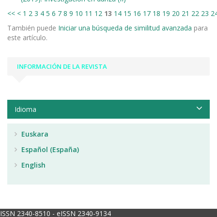
<<
<
1
2
3
4
5
6
7
8
9
10
11
12
13
14
15
16
17
18
19
20
21
22
23
2
También puede
Iniciar una búsqueda de similitud avanzada
para
este artículo.
INFORMACIÓN DE LA REVISTA
Idioma
Euskara
Español (España)
English
ISSN 2340-8510 - eISSN 2340-9134