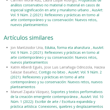
Carmen Moral Ruiz, Laura Luque Rodrigo,
Propuestas de
análisis conservativo no material o material en casos de
especial significación en arte y muralismo urbano
,
AusArt:
Vol. 9 Núm. 2 (2021): Reflexiones y prácticas en torno al
arte contemporáneo y su conservación: Nuevos retos,
nuevos planteamientos
Artículos similares
Jon Mantzisidor Uria,
Edukia, forma eta ahanztura
,
AusArt:
Vol. 9 Núm. 2 (2021): Reflexiones y prácticas en torno al
arte contemporáneo y su conservación: Nuevos retos,
nuevos planteamientos
Katrin Alberdi Egués, Jose Luis Larrañaga Odriozola, Haizea
Salazar Basañez,
Contigo no bitxo
,
AusArt: Vol. 9 Núm. 2
(2021): Reflexiones y prácticas en torno al arte
contemporáneo y su conservación: Nuevos retos, nuevos
planteamientos
Manuel Zapata Vázquez,
Soportes y textos performativos
de la creación emergente contemporánea
,
AusArt: Vol. 10
Núm. 1 (2022): Escribir de arte / Escritura expandida y
práctica artística: Conexiones, quiebres y desplazamientos