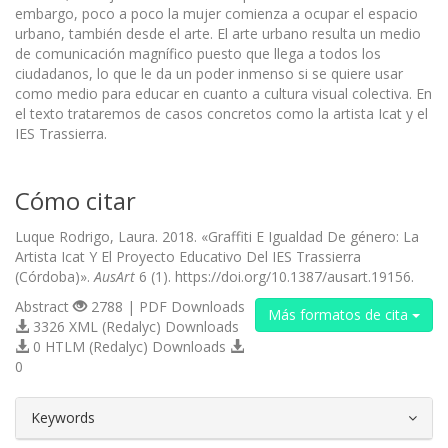
embargo, poco a poco la mujer comienza a ocupar el espacio
urbano, también desde el arte. El arte urbano resulta un medio
de comunicación magnífico puesto que llega a todos los
ciudadanos, lo que le da un poder inmenso si se quiere usar
como medio para educar en cuanto a cultura visual colectiva. En
el texto trataremos de casos concretos como la artista Icat y el
IES Trassierra.
Cómo citar
Luque Rodrigo, Laura. 2018. «Graffiti E Igualdad De género: La
Artista Icat Y El Proyecto Educativo Del IES Trassierra
(Córdoba)».
AusArt
6 (1). https://doi.org/10.1387/ausart.19156.
Abstract
2788 | PDF Downloads
Más formatos de cita
3326 XML (Redalyc) Downloads
0 HTLM (Redalyc) Downloads
0
##plugins.themes.bootstrap3.article.d
Keywords