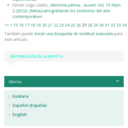
Ferran Lega Lladós,
Memoria pétrea
,
AusArt: Vol. 10 Núm.
2 (2022): (Meta)cartografiando los territorios del arte
contemporáneo
<<
<
15
16
17
18
19
20
21
22
23
24
25
26
27
28
29
30
31
32
33
34
También puede
Iniciar una búsqueda de similitud avanzada
para
este artículo.
INFORMACIÓN DE LA REVISTA
Idioma
Euskara
Español (España)
English