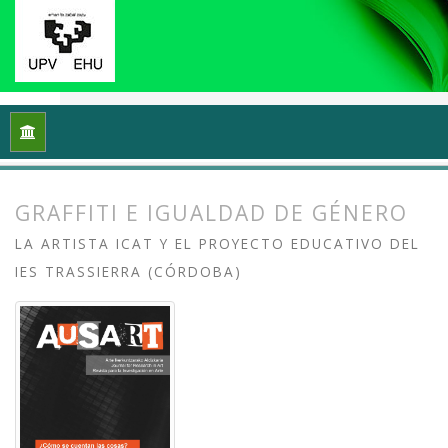
Inicio
Archivos
Vol. 6 Núm. 1 (2018): ¿Cómo se cuentan las 
GRAFFITI E IGUALDAD DE GÉNERO
LA ARTISTA ICAT Y EL PROYECTO EDUCATIVO DEL
IES TRASSIERRA (CÓRDOBA)
##plugins.themes.bootstrap3.article.
##plugins.themes.bootstrap3.article.