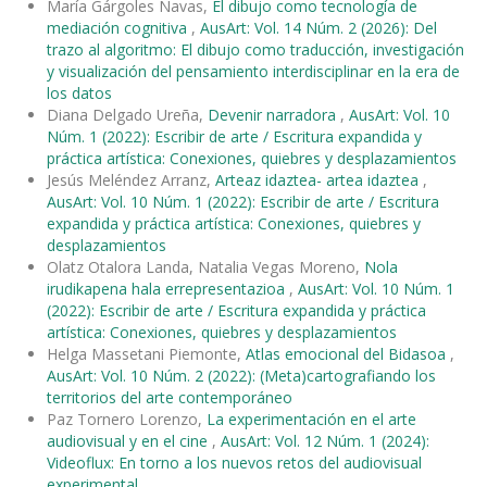
María Gárgoles Navas,
El dibujo como tecnología de
mediación cognitiva
,
AusArt: Vol. 14 Núm. 2 (2026): Del
trazo al algoritmo: El dibujo como traducción, investigación
y visualización del pensamiento interdisciplinar en la era de
los datos
Diana Delgado Ureña,
Devenir narradora
,
AusArt: Vol. 10
Núm. 1 (2022): Escribir de arte / Escritura expandida y
práctica artística: Conexiones, quiebres y desplazamientos
Jesús Meléndez Arranz,
Arteaz idaztea- artea idaztea
,
AusArt: Vol. 10 Núm. 1 (2022): Escribir de arte / Escritura
expandida y práctica artística: Conexiones, quiebres y
desplazamientos
Olatz Otalora Landa, Natalia Vegas Moreno,
Nola
irudikapena hala errepresentazioa
,
AusArt: Vol. 10 Núm. 1
(2022): Escribir de arte / Escritura expandida y práctica
artística: Conexiones, quiebres y desplazamientos
Helga Massetani Piemonte,
Atlas emocional del Bidasoa
,
AusArt: Vol. 10 Núm. 2 (2022): (Meta)cartografiando los
territorios del arte contemporáneo
Paz Tornero Lorenzo,
La experimentación en el arte
audiovisual y en el cine
,
AusArt: Vol. 12 Núm. 1 (2024):
Videoflux: En torno a los nuevos retos del audiovisual
experimental