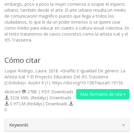
embargo, poco a poco la mujer comienza a ocupar el espacio
urbano, también desde el arte. El arte urbano resulta un medio
de comunicación magnífico puesto que llega a todos los
ciudadanos, lo que le da un poder inmenso si se quiere usar
como medio para educar en cuanto a cultura visual colectiva. En
el texto trataremos de casos concretos como la artista Icat y el
IES Trassierra.
Cómo citar
Luque Rodrigo, Laura. 2018. «Graffiti E Igualdad De género: La
Artista Icat Y El Proyecto Educativo Del IES Trassierra
(Córdoba)».
AusArt
6 (1). https://doi.org/10.1387/ausart.19156.
Abstract
2788 | PDF Downloads
Más formatos de cita
3326 XML (Redalyc) Downloads
0 HTLM (Redalyc) Downloads
0
##plugins.themes.bootstrap3.article.d
Keywords