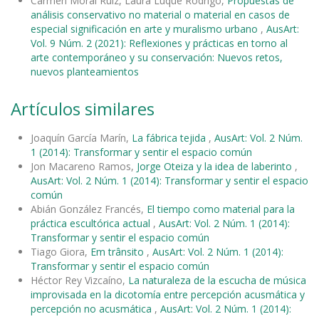
Carmen Moral Ruiz, Laura Luque Rodrigo,
Propuestas de
análisis conservativo no material o material en casos de
especial significación en arte y muralismo urbano
,
AusArt:
Vol. 9 Núm. 2 (2021): Reflexiones y prácticas en torno al
arte contemporáneo y su conservación: Nuevos retos,
nuevos planteamientos
Artículos similares
Joaquín García Marín,
La fábrica tejida
,
AusArt: Vol. 2 Núm.
1 (2014): Transformar y sentir el espacio común
Jon Macareno Ramos,
Jorge Oteiza y la idea de laberinto
,
AusArt: Vol. 2 Núm. 1 (2014): Transformar y sentir el espacio
común
Abián González Francés,
El tiempo como material para la
práctica escultórica actual
,
AusArt: Vol. 2 Núm. 1 (2014):
Transformar y sentir el espacio común
Tiago Giora,
Em trânsito
,
AusArt: Vol. 2 Núm. 1 (2014):
Transformar y sentir el espacio común
Héctor Rey Vizcaíno,
La naturaleza de la escucha de música
improvisada en la dicotomía entre percepción acusmática y
percepción no acusmática
,
AusArt: Vol. 2 Núm. 1 (2014):