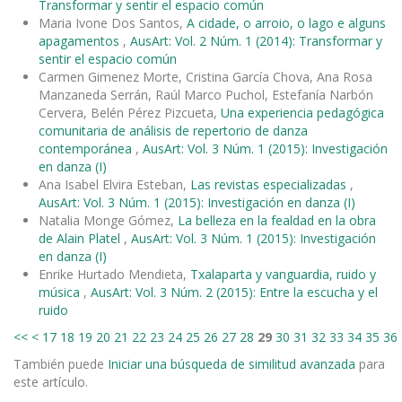
Transformar y sentir el espacio común
Maria Ivone Dos Santos,
A cidade, o arroio, o lago e alguns
apagamentos
,
AusArt: Vol. 2 Núm. 1 (2014): Transformar y
sentir el espacio común
Carmen Gimenez Morte, Cristina García Chova, Ana Rosa
Manzaneda Serrán, Raúl Marco Puchol, Estefanía Narbón
Cervera, Belén Pérez Pizcueta,
Una experiencia pedagógica
comunitaria de análisis de repertorio de danza
contemporánea
,
AusArt: Vol. 3 Núm. 1 (2015): Investigación
en danza (I)
Ana Isabel Elvira Esteban,
Las revistas especializadas
,
AusArt: Vol. 3 Núm. 1 (2015): Investigación en danza (I)
Natalia Monge Gómez,
La belleza en la fealdad en la obra
de Alain Platel
,
AusArt: Vol. 3 Núm. 1 (2015): Investigación
en danza (I)
Enrike Hurtado Mendieta,
Txalaparta y vanguardia, ruido y
música
,
AusArt: Vol. 3 Núm. 2 (2015): Entre la escucha y el
ruido
<<
<
17
18
19
20
21
22
23
24
25
26
27
28
29
30
31
32
33
34
35
36
También puede
Iniciar una búsqueda de similitud avanzada
para
este artículo.