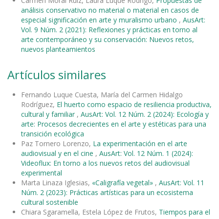
Carmen Moral Ruiz, Laura Luque Rodrigo,
Propuestas de
análisis conservativo no material o material en casos de
especial significación en arte y muralismo urbano
,
AusArt:
Vol. 9 Núm. 2 (2021): Reflexiones y prácticas en torno al
arte contemporáneo y su conservación: Nuevos retos,
nuevos planteamientos
Artículos similares
Fernando Luque Cuesta, María del Carmen Hidalgo
Rodríguez,
El huerto como espacio de resiliencia productiva,
cultural y familiar
,
AusArt: Vol. 12 Núm. 2 (2024): Ecología y
arte: Procesos decrecientes en el arte y estéticas para una
transición ecológica
Paz Tornero Lorenzo,
La experimentación en el arte
audiovisual y en el cine
,
AusArt: Vol. 12 Núm. 1 (2024):
Videoflux: En torno a los nuevos retos del audiovisual
experimental
Marta Linaza Iglesias,
«Caligrafía vegetal»
,
AusArt: Vol. 11
Núm. 2 (2023): Prácticas artísticas para un ecosistema
cultural sostenible
Chiara Sgaramella, Estela López de Frutos,
Tiempos para el