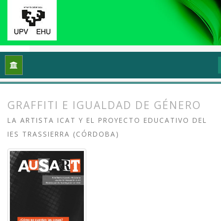
Inicio
Archivos
Vol. 6 Núm. 1 (2018): ¿Cómo se cuentan las 
GRAFFITI E IGUALDAD DE GÉNERO
LA ARTISTA ICAT Y EL PROYECTO EDUCATIVO DEL
IES TRASSIERRA (CÓRDOBA)
##plugins.themes.bootstrap3.article.
##plugins.themes.bootstrap3.article.