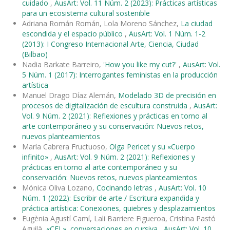
cuidado
,
AusArt: Vol. 11 Núm. 2 (2023): Prácticas artísticas
para un ecosistema cultural sostenible
Adriana Román Román, Lola Moreno Sánchez,
La ciudad
escondida y el espacio público
,
AusArt: Vol. 1 Núm. 1-2
(2013): I Congreso Internacional Arte, Ciencia, Ciudad
(Bilbao)
Nadia Barkate Barreiro,
'How you like my cut?'
,
AusArt: Vol.
5 Núm. 1 (2017): Interrogantes feministas en la producción
artística
Manuel Drago Díaz Alemán,
Modelado 3D de precisión en
procesos de digitalización de escultura construida
,
AusArt:
Vol. 9 Núm. 2 (2021): Reflexiones y prácticas en torno al
arte contemporáneo y su conservación: Nuevos retos,
nuevos planteamientos
María Cabrera Fructuoso,
Olga Pericet y su «Cuerpo
infinito»
,
AusArt: Vol. 9 Núm. 2 (2021): Reflexiones y
prácticas en torno al arte contemporáneo y su
conservación: Nuevos retos, nuevos planteamientos
Mónica Oliva Lozano,
Cocinando letras
,
AusArt: Vol. 10
Núm. 1 (2022): Escribir de arte / Escritura expandida y
práctica artística: Conexiones, quiebres y desplazamientos
Eugènia Agustí Camí, Lali Barriere Figueroa, Cristina Pastó
Aguilà,
«CEL», conversaciones en cursiva
,
AusArt: Vol. 10