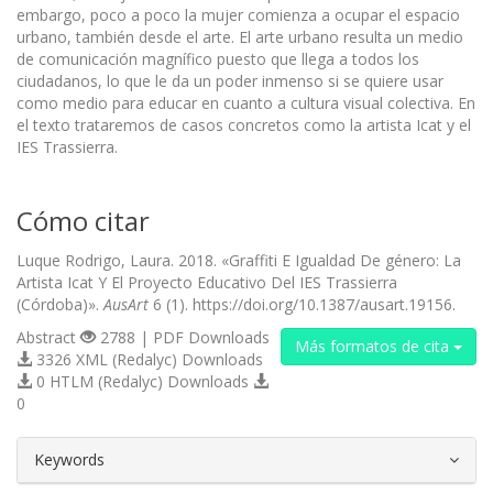
embargo, poco a poco la mujer comienza a ocupar el espacio
urbano, también desde el arte. El arte urbano resulta un medio
de comunicación magnífico puesto que llega a todos los
ciudadanos, lo que le da un poder inmenso si se quiere usar
como medio para educar en cuanto a cultura visual colectiva. En
el texto trataremos de casos concretos como la artista Icat y el
IES Trassierra.
Cómo citar
Luque Rodrigo, Laura. 2018. «Graffiti E Igualdad De género: La
Artista Icat Y El Proyecto Educativo Del IES Trassierra
(Córdoba)».
AusArt
6 (1). https://doi.org/10.1387/ausart.19156.
Abstract
2788 | PDF Downloads
Más formatos de cita
3326 XML (Redalyc) Downloads
0 HTLM (Redalyc) Downloads
0
##plugins.themes.bootstrap3.article.d
Keywords