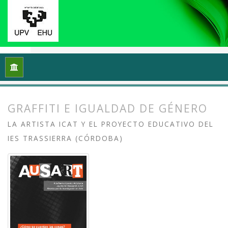
Inicio
Archivos
Vol. 6 Núm. 1 (2018): ¿Cómo se cuentan las 
GRAFFITI E IGUALDAD DE GÉNERO
LA ARTISTA ICAT Y EL PROYECTO EDUCATIVO DEL
IES TRASSIERRA (CÓRDOBA)
##plugins.themes.bootstrap3.article.
##plugins.themes.bootstrap3.article.