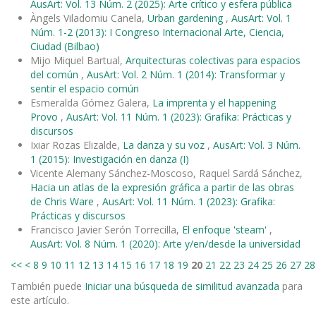
AusArt: Vol. 13 Núm. 2 (2025): Arte crítico y esfera pública
Àngels Viladomiu Canela,
Urban gardening
,
AusArt: Vol. 1
Núm. 1-2 (2013): I Congreso Internacional Arte, Ciencia,
Ciudad (Bilbao)
Mijo Miquel Bartual,
Arquitecturas colectivas para espacios
del común
,
AusArt: Vol. 2 Núm. 1 (2014): Transformar y
sentir el espacio común
Esmeralda Gómez Galera,
La imprenta y el happening
Provo
,
AusArt: Vol. 11 Núm. 1 (2023): Grafika: Prácticas y
discursos
Ixiar Rozas Elizalde,
La danza y su voz
,
AusArt: Vol. 3 Núm.
1 (2015): Investigación en danza (I)
Vicente Alemany Sánchez-Moscoso, Raquel Sardá Sánchez,
Hacia un atlas de la expresión gráfica a partir de las obras
de Chris Ware
,
AusArt: Vol. 11 Núm. 1 (2023): Grafika:
Prácticas y discursos
Francisco Javier Serón Torrecilla,
El enfoque 'steam'
,
AusArt: Vol. 8 Núm. 1 (2020): Arte y/en/desde la universidad
<<
<
8
9
10
11
12
13
14
15
16
17
18
19
20
21
22
23
24
25
26
27
28
También puede
Iniciar una búsqueda de similitud avanzada
para
este artículo.