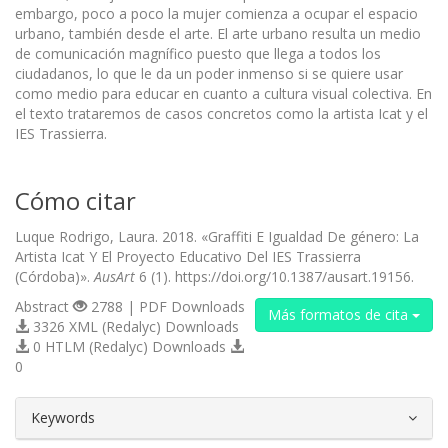
embargo, poco a poco la mujer comienza a ocupar el espacio
urbano, también desde el arte. El arte urbano resulta un medio
de comunicación magnífico puesto que llega a todos los
ciudadanos, lo que le da un poder inmenso si se quiere usar
como medio para educar en cuanto a cultura visual colectiva. En
el texto trataremos de casos concretos como la artista Icat y el
IES Trassierra.
Cómo citar
Luque Rodrigo, Laura. 2018. «Graffiti E Igualdad De género: La
Artista Icat Y El Proyecto Educativo Del IES Trassierra
(Córdoba)».
AusArt
6 (1). https://doi.org/10.1387/ausart.19156.
Abstract
2788 | PDF Downloads
Más formatos de cita
3326 XML (Redalyc) Downloads
0 HTLM (Redalyc) Downloads
0
##plugins.themes.bootstrap3.article.d
Keywords