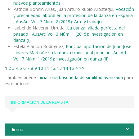
nuevos planteamientos
Patricia Bonnin Arias, Juan Arturo Rubio Arostegui,
Vocación
y precariedad laboral en la profesión de la danza en España
,
AusArt: Vol. 7 Núm. 2 (2019): Arte y trabajo
Isabel de Naverán Urrutia,
La danza, aliada perfecta del
pasado
,
AusArt: Vol. 3 Núm. 1 (2015): Investigación en
danza (I)
Estela Alarcón Rodríguez,
Principal aportación de Juan José
Linares Martiañez a la danza tradicional popular
,
AusArt:
Vol. 7 Núm. 1 (2019): Investigación en danza (II)
1
2
3
4
5
6
7
8
9
10
11
12
13
14
15
>
>>
También puede
Iniciar una búsqueda de similitud avanzada
para
este artículo.
INFORMACIÓN DE LA REVISTA
Idioma