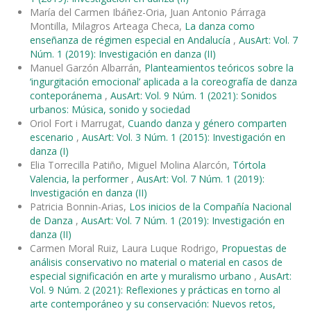
María del Carmen Ibáñez-Oria, Juan Antonio Párraga
Montilla, Milagros Arteaga Checa,
La danza como
enseñanza de régimen especial en Andalucía
,
AusArt: Vol. 7
Núm. 1 (2019): Investigación en danza (II)
Manuel Garzón Albarrán,
Planteamientos teóricos sobre la
‘ingurgitación emocional’ aplicada a la coreografía de danza
conteporánema
,
AusArt: Vol. 9 Núm. 1 (2021): Sonidos
urbanos: Música, sonido y sociedad
Oriol Fort i Marrugat,
Cuando danza y género comparten
escenario
,
AusArt: Vol. 3 Núm. 1 (2015): Investigación en
danza (I)
Elia Torrecilla Patiño, Miguel Molina Alarcón,
Tórtola
Valencia, la performer
,
AusArt: Vol. 7 Núm. 1 (2019):
Investigación en danza (II)
Patricia Bonnin-Arias,
Los inicios de la Compañía Nacional
de Danza
,
AusArt: Vol. 7 Núm. 1 (2019): Investigación en
danza (II)
Carmen Moral Ruiz, Laura Luque Rodrigo,
Propuestas de
análisis conservativo no material o material en casos de
especial significación en arte y muralismo urbano
,
AusArt:
Vol. 9 Núm. 2 (2021): Reflexiones y prácticas en torno al
arte contemporáneo y su conservación: Nuevos retos,