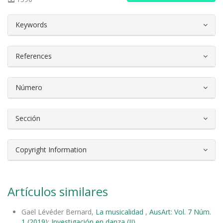
##plugins.themes.bootstrap3.article.d
Keywords
References
Número
Sección
Copyright Information
Artículos similares
Gaël Lévéder Bernard,
La musicalidad
,
AusArt: Vol. 7 Núm.
1 (2019): Investigación en danza (II)