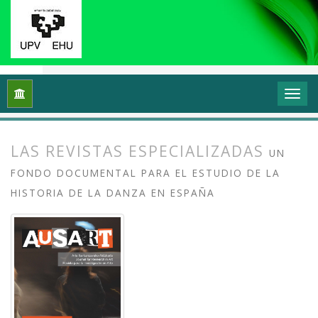
Inicio
Archivos
Vol. 3 Núm. 1 (2015): Investigación en danza 
LAS REVISTAS ESPECIALIZADAS
UN
FONDO DOCUMENTAL PARA EL ESTUDIO DE LA
HISTORIA DE LA DANZA EN ESPAÑA
##plugins.themes.bootstrap3.article.
##plugins.themes.bootstrap3.article.