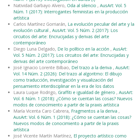
Natividad Garbayo Alvero,
Oda al silencio
,
AusArt: Vol. 5
Núm. 1 (2017): Interrogantes feministas en la producción
artística
Carlos Martínez Gorriarán,
La evolución peculiar del arte y la
evolución cultural
,
AusArt: Vol. 5 Núm. 2 (2017): Los
circuitos del arte: Encrucijadas y derivas del arte
contemporáneo
Diego Luna Delgado,
De lo político en la acción
,
AusArt:
Vol. 5 Núm. 2 (2017): Los circuitos del arte: Encrucijadas y
derivas del arte contemporáneo
José Ignacio Lorente Bilbao,
Del trazo a la deriva
,
AusArt:
Vol. 14 Núm. 2 (2026): Del trazo al algoritmo: El dibujo
como traducción, investigación y visualización del
pensamiento interdisciplinar en la era de los datos
Laura Luque Rodrigo,
Graffiti e igualdad de género
,
AusArt:
Vol. 6 Núm. 1 (2018): ¿Cómo se cuentan las cosas? Nuevos
modos de conocimiento a partir de la praxis artística
María Vicenta Caro Cabrera,
Fragmentos a la deriva
,
AusArt: Vol. 6 Núm. 1 (2018): ¿Cómo se cuentan las cosas?
Nuevos modos de conocimiento a partir de la praxis
artística
José Vicente Martín Martínez,
El proyecto artístico como