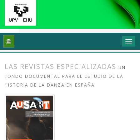
Inicio
Archivos
Vol. 3 Núm. 1 (2015): Investigación en danza 
LAS REVISTAS ESPECIALIZADAS
UN
FONDO DOCUMENTAL PARA EL ESTUDIO DE LA
HISTORIA DE LA DANZA EN ESPAÑA
##plugins.themes.bootstrap3.article.
##plugins.themes.bootstrap3.article.