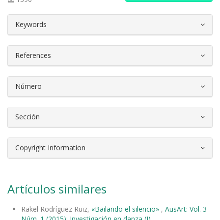
##plugins.themes.bootstrap3.article.d
Keywords
References
Número
Sección
Copyright Information
Artículos similares
Rakel Rodríguez Ruiz,
«Bailando el silencio»
,
AusArt: Vol. 3
Núm. 1 (2015): Investigación en danza (I)