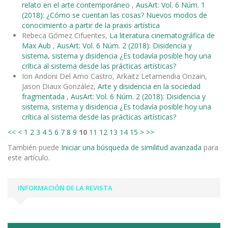
relato en el arte contemporáneo
,
AusArt: Vol. 6 Núm. 1
(2018): ¿Cómo se cuentan las cosas? Nuevos modos de
conocimiento a partir de la praxis artística
Rebeca Gómez Cifuentes,
La literatura cinematográfica de
Max Aub
,
AusArt: Vol. 6 Núm. 2 (2018): Disidencia y
sistema, sistema y disidencia ¿Es todavía posible hoy una
crítica al sistema desde las prácticas artísticas?
Ion Andoni Del Amo Castro, Arkaitz Letamendia Onzain,
Jason Diaux González,
Arte y disidencia en la sociedad
fragmentada
,
AusArt: Vol. 6 Núm. 2 (2018): Disidencia y
sistema, sistema y disidencia ¿Es todavía posible hoy una
crítica al sistema desde las prácticas artísticas?
<<
<
1
2
3
4
5
6
7
8
9
10
11
12
13
14
15
>
>>
También puede
Iniciar una búsqueda de similitud avanzada
para
este artículo.
INFORMACIÓN DE LA REVISTA