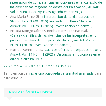
integración de competencias emocionales en el currículo de
las enseñanzas regladas de danza del País Vasco
,
AusArt:
Vol. 3 Núm. 1 (2015): Investigación en danza (I)
Ana María Sainz Gil,
Interpretación de la «La danza» de
Stschoukine (1909-1910) realizada por Henri Matisse
,
AusArt: Vol. 3 Núm. 1 (2015): Investigación en danza (I)
Natalia Monge Gómez, Bertha Bermúdez Pascual,
«Sareak», análisis de las vivencias de las intérpretes en un
proceso creativo de una pieza de danza
,
AusArt: Vol. 7
Núm. 1 (2019): Investigación en danza (II)
Patricia Bonnin-Arias,
'Cuerpos dóciles' en ‘espacios otros’
,
AusArt: Vol. 14 Núm. 1 (2026): Discursos emocionales en el
arte y la cultura visual
<<
<
1
2
3
4
5
6
7
8
9
10
11
12
13
14
15
>
>>
También puede
Iniciar una búsqueda de similitud avanzada
para
este artículo.
INFORMACIÓN DE LA REVISTA