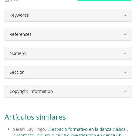
##plugins.themes.bootstrap3.article.d
Keywords
References
Número
Sección
Copyright Information
Artículos similares
Sarahí Lay Trigo,
El espacio formativo en la danza clásica
,
AusArt: Vol. 7 Núm. 1 (2019): Investigación en danza (II)