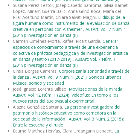
Susana Pérez Testor, Josep Cabedo Sanromà, Silvia Barnet
López, Miriam Guerra Balic, Anna Griñó Roca, María del
Pilar Aceituno Martín, Chiara Salvati Magini,
El dibujo de la
figura humana como instrumento de la evaluación de danza
creativa en personas con Alzheimer
,
AusArt: Vol. 7 Núm. 1
(2019): Investigación en danza (II)
Carmen Giménez-Morte, Rafael Ricart García,
Generar
espacios de conocimiento a través de una experiencia
colectiva de práctica pedagógica y de investigación artística
en danza y teatro (2017-2019)
,
AusArt: Vol. 7 Núm. 1
(2019): Investigación en danza (II)
Cintia Borges Carreras,
Corporeizar la sonoridad a través de
la danza
,
AusArt: Vol. 9 Núm. 1 (2021): Sonidos urbanos:
Música, sonido y sociedad
José Ignacio Lorente Bilbao,
Movilizaciones de la mirada
,
AusArt: Vol. 12 Núm. 1 (2024): Videoflux: En torno a los
nuevos retos del audiovisual experimental
Alazne González Santana,
La persona investigadora del
patrimonio histórico-educativo como cernedora en la
sociedad de la información
,
AusArt: Vol. 3 Núm. 2 (2015):
Entre la escucha y el ruido
Edurne Martínez Hervías, Clara Urdangarin Liebaert,
La