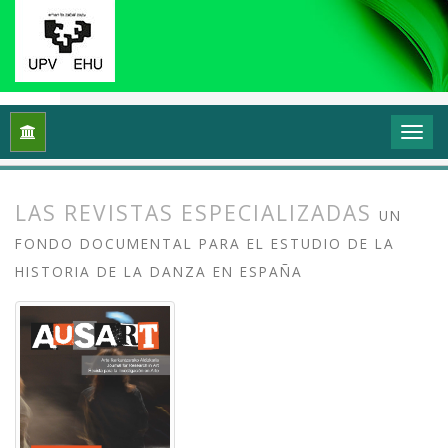
Inicio
Archivos
Vol. 3 Núm. 1 (2015): Investigación en danza 
LAS REVISTAS ESPECIALIZADAS
UN
FONDO DOCUMENTAL PARA EL ESTUDIO DE LA
HISTORIA DE LA DANZA EN ESPAÑA
##plugins.themes.bootstrap3.article.
##plugins.themes.bootstrap3.article.