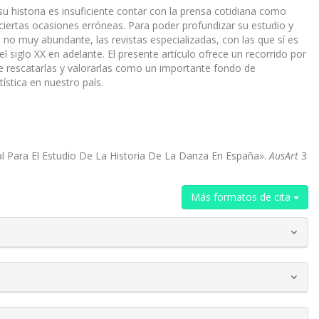
u historia es insuficiente contar con la prensa cotidiana como
ciertas ocasiones erróneas. Para poder profundizar su estudio y
no muy abundante, las revistas especializadas, con las que sí es
l siglo XX en adelante. El presente artículo ofrece un recorrido por
de rescatarlas y valorarlas como un importante fondo de
ística en nuestro país.
al Para El Estudio De La Historia De La Danza En España».
AusArt
3
Más formatos de cita