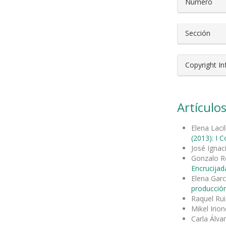
Número
Sección
Copyright I
Artículos
Elena Laci
(2013): I 
José Ignac
Gonzalo R
Encrucijad
Elena Garc
producción
Raquel Rui
Mikel Irio
Carla Álva