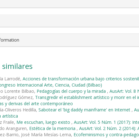
nformation
 similares
lla Larrodé,
Acciones de transformación urbana bajo criterios sosten
Congreso Internacional Arte, Ciencia, Ciudad (Bilbao)
io Lorente Bilbao,
Pedagogías del cuerpo y la mirada
,
AusArt: Vol. 8
odríguez Gómez,
Transgredir el establishment artístico y morir en el 
as y derivas del arte contemporáneo
ía-Oliveros Hedilla,
Sabotear el 'big daddy mainframe' en Internet
,
Au
 artística
z Fraile,
Me escuchan, luego existo
,
AusArt: Vol. 5 Núm. 1 (2017): Int
ndo Aranguren,
Estética de la memoria
,
AusArt: Vol. 2 Núm. 2 (2014): A
rez-Barrio, José María Mesías-Lema,
Ecofeminismos y contra-pedagog