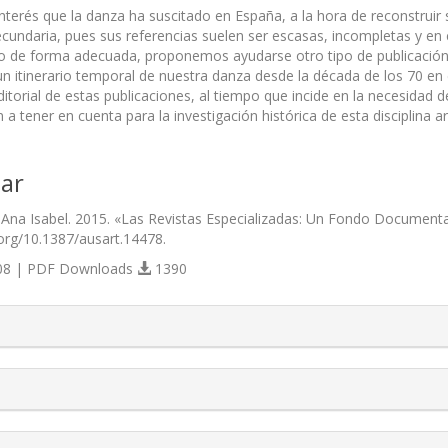
nterés que la danza ha suscitado en España, a la hora de reconstruir s
ecundaria, pues sus referencias suelen ser escasas, incompletas y en 
lo de forma adecuada, proponemos ayudarse otro tipo de publicación 
un itinerario temporal de nuestra danza desde la década de los 70 en e
itorial de estas publicaciones, al tiempo que incide en la necesidad 
 tener en cuenta para la investigación histórica de esta disciplina art
ar
, Ana Isabel. 2015. «Las Revistas Especializadas: Un Fondo Document
i.org/10.1387/ausart.14478.
8 | PDF Downloads
1390
s.themes.bootstrap3.article.details##