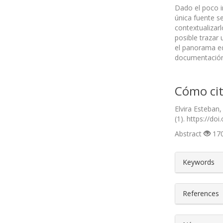
Dado el poco i
única fuente s
contextualizar
posible trazar 
el panorama ed
documentación a
Cómo cit
Elvira Esteban
(1). https://do
Abstract
170
##plugin
Keywords
References