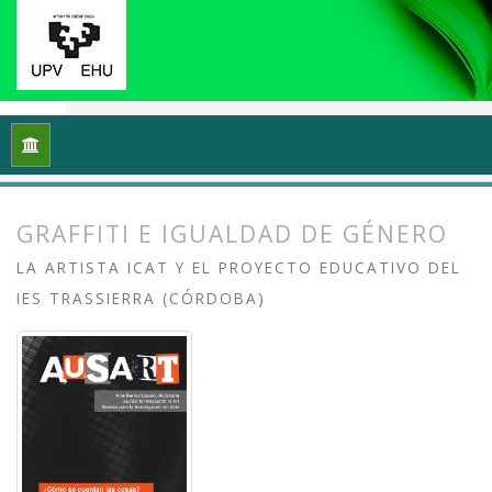
Inicio
Archivos
Vol. 6 Núm. 1 (2018): ¿Cómo se cuentan las 
GRAFFITI E IGUALDAD DE GÉNERO
LA ARTISTA ICAT Y EL PROYECTO EDUCATIVO DEL
IES TRASSIERRA (CÓRDOBA)
##plugins.themes.bootstrap3.article.
##plugins.themes.bootstrap3.article.