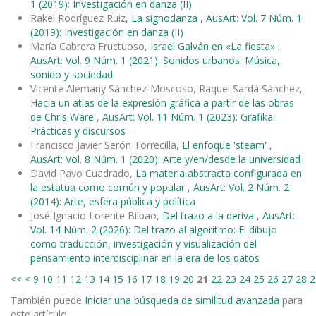
1 (2019): Investigación en danza (II)
Rakel Rodríguez Ruiz,
La signodanza
,
AusArt: Vol. 7 Núm. 1
(2019): Investigación en danza (II)
María Cabrera Fructuoso,
Israel Galván en «La fiesta»
,
AusArt: Vol. 9 Núm. 1 (2021): Sonidos urbanos: Música,
sonido y sociedad
Vicente Alemany Sánchez-Moscoso, Raquel Sardá Sánchez,
Hacia un atlas de la expresión gráfica a partir de las obras
de Chris Ware
,
AusArt: Vol. 11 Núm. 1 (2023): Grafika:
Prácticas y discursos
Francisco Javier Serón Torrecilla,
El enfoque 'steam'
,
AusArt: Vol. 8 Núm. 1 (2020): Arte y/en/desde la universidad
David Pavo Cuadrado,
La materia abstracta configurada en
la estatua como común y popular
,
AusArt: Vol. 2 Núm. 2
(2014): Arte, esfera pública y política
José Ignacio Lorente Bilbao,
Del trazo a la deriva
,
AusArt:
Vol. 14 Núm. 2 (2026): Del trazo al algoritmo: El dibujo
como traducción, investigación y visualización del
pensamiento interdisciplinar en la era de los datos
<<
<
9
10
11
12
13
14
15
16
17
18
19
20
21
22
23
24
25
26
27
28
2
También puede
Iniciar una búsqueda de similitud avanzada
para
este artículo.