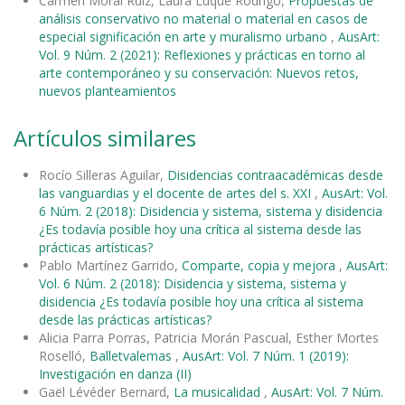
Carmen Moral Ruiz, Laura Luque Rodrigo,
Propuestas de
análisis conservativo no material o material en casos de
especial significación en arte y muralismo urbano
,
AusArt:
Vol. 9 Núm. 2 (2021): Reflexiones y prácticas en torno al
arte contemporáneo y su conservación: Nuevos retos,
nuevos planteamientos
Artículos similares
Rocío Silleras Aguilar,
Disidencias contraacadémicas desde
las vanguardias y el docente de artes del s. XXI
,
AusArt: Vol.
6 Núm. 2 (2018): Disidencia y sistema, sistema y disidencia
¿Es todavía posible hoy una crítica al sistema desde las
prácticas artísticas?
Pablo Martínez Garrido,
Comparte, copia y mejora
,
AusArt:
Vol. 6 Núm. 2 (2018): Disidencia y sistema, sistema y
disidencia ¿Es todavía posible hoy una crítica al sistema
desde las prácticas artísticas?
Alicia Parra Porras, Patricia Morán Pascual, Esther Mortes
Roselló,
Balletvalemas
,
AusArt: Vol. 7 Núm. 1 (2019):
Investigación en danza (II)
Gaël Lévéder Bernard,
La musicalidad
,
AusArt: Vol. 7 Núm.