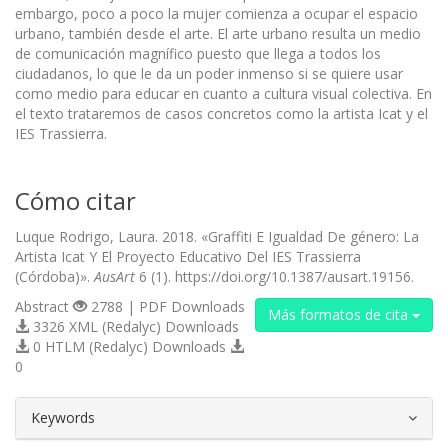
embargo, poco a poco la mujer comienza a ocupar el espacio
urbano, también desde el arte. El arte urbano resulta un medio
de comunicación magnífico puesto que llega a todos los
ciudadanos, lo que le da un poder inmenso si se quiere usar
como medio para educar en cuanto a cultura visual colectiva. En
el texto trataremos de casos concretos como la artista Icat y el
IES Trassierra.
Cómo citar
Luque Rodrigo, Laura. 2018. «Graffiti E Igualdad De género: La
Artista Icat Y El Proyecto Educativo Del IES Trassierra
(Córdoba)».
AusArt
6 (1). https://doi.org/10.1387/ausart.19156.
Abstract
2788 | PDF Downloads
Más formatos de cita
3326 XML (Redalyc) Downloads
0 HTLM (Redalyc) Downloads
0
##plugins.themes.bootstrap3.article.d
Keywords