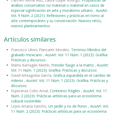
Carmen Moral Ruiz, Laura Luque Rodrigo,
Propuestas de
análisis conservativo no material o material en casos de
especial significación en arte y muralismo urbano
,
AusArt:
Vol. 9 Núm. 2 (2021): Reflexiones y prácticas en torno al
arte contemporáneo y su conservación: Nuevos retos,
nuevos planteamientos
Artículos similares
Francisco Ulises Plancarte Morales,
Terrenos híbridos del
grabado mexicano
,
AusArt: Vol. 11 Núm. 1 (2023): Grafika:
Prácticas y discursos
Marta Barragán Martín,
Prender fuego a la matriz
,
AusArt:
Vol. 11 Núm. 1 (2023): Grafika: Prácticas y discursos
David Arteagoitia García,
Gráfica expandida en el cambio de
milenio
,
AusArt: Vol. 11 Núm. 1 (2023): Grafika: Prácticas y
discursos
Esperanza Cobo Arnal,
Contextos frágiles
,
AusArt: Vol. 11
Núm. 2 (2023): Prácticas artísticas para un ecosistema
cultural sostenible
Leyre Arraiza Sancho,
Un jardín y no de flores
,
AusArt: Vol.
11 Núm. 2 (2023): Prácticas artísticas para un ecosistema