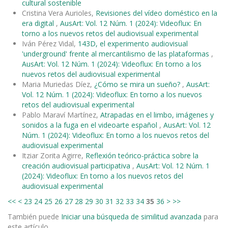
cultural sostenible
Cristina Vera Aurioles,
Revisiones del vídeo doméstico en la
era digital
,
AusArt: Vol. 12 Núm. 1 (2024): Videoflux: En
torno a los nuevos retos del audiovisual experimental
Iván Pérez Vidal,
143D, el experimento audiovisual
'underground' frente al mercantilismo de las plataformas
,
AusArt: Vol. 12 Núm. 1 (2024): Videoflux: En torno a los
nuevos retos del audiovisual experimental
Maria Muriedas Díez,
¿Cómo se mira un sueño?
,
AusArt:
Vol. 12 Núm. 1 (2024): Videoflux: En torno a los nuevos
retos del audiovisual experimental
Pablo Maraví Martínez,
Atrapadas en el limbo, imágenes y
sonidos a la fuga en el videoarte español
,
AusArt: Vol. 12
Núm. 1 (2024): Videoflux: En torno a los nuevos retos del
audiovisual experimental
Itziar Zorita Agirre,
Reflexión teórico-práctica sobre la
creación audiovisual participativa
,
AusArt: Vol. 12 Núm. 1
(2024): Videoflux: En torno a los nuevos retos del
audiovisual experimental
<<
<
23
24
25
26
27
28
29
30
31
32
33
34
35
36
>
>>
También puede
Iniciar una búsqueda de similitud avanzada
para
este artículo.