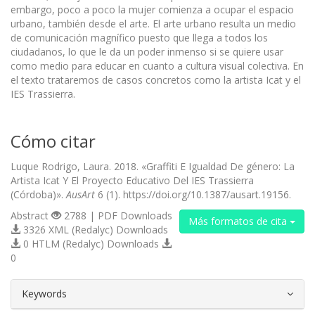
embargo, poco a poco la mujer comienza a ocupar el espacio
urbano, también desde el arte. El arte urbano resulta un medio
de comunicación magnífico puesto que llega a todos los
ciudadanos, lo que le da un poder inmenso si se quiere usar
como medio para educar en cuanto a cultura visual colectiva. En
el texto trataremos de casos concretos como la artista Icat y el
IES Trassierra.
Cómo citar
Luque Rodrigo, Laura. 2018. «Graffiti E Igualdad De género: La
Artista Icat Y El Proyecto Educativo Del IES Trassierra
(Córdoba)».
AusArt
6 (1). https://doi.org/10.1387/ausart.19156.
Abstract
2788 | PDF Downloads
Más formatos de cita
3326 XML (Redalyc) Downloads
0 HTLM (Redalyc) Downloads
0
##plugins.themes.bootstrap3.article.d
Keywords