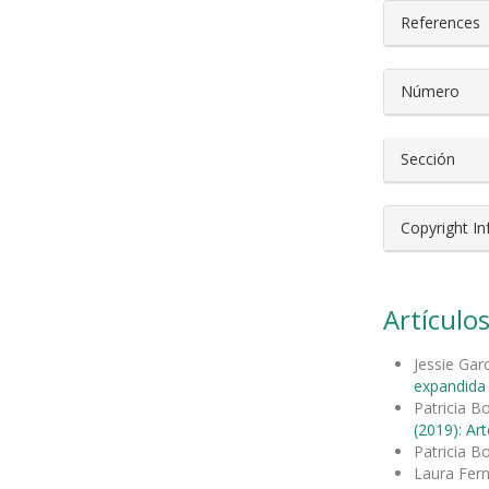
References
Número
Sección
Copyright I
Artículos
Jessie Gar
expandida 
Patricia B
(2019): Art
Patricia B
Laura Fern