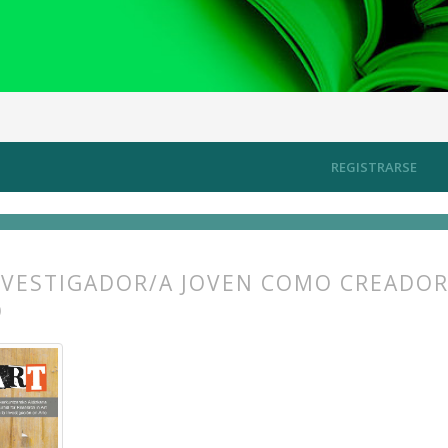
bajo
Artículos
REGISTRARSE
INVESTIGADOR/A JOVEN COMO CREADOR
O
s.themes.bootstrap3.article.main##
s.themes.bootstrap3.article.sidebar##