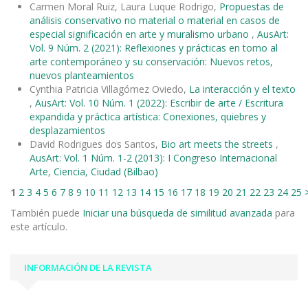
Carmen Moral Ruiz, Laura Luque Rodrigo,
Propuestas de
análisis conservativo no material o material en casos de
especial significación en arte y muralismo urbano
,
AusArt:
Vol. 9 Núm. 2 (2021): Reflexiones y prácticas en torno al
arte contemporáneo y su conservación: Nuevos retos,
nuevos planteamientos
Cynthia Patricia Villagómez Oviedo,
La interacción y el texto
,
AusArt: Vol. 10 Núm. 1 (2022): Escribir de arte / Escritura
expandida y práctica artística: Conexiones, quiebres y
desplazamientos
David Rodrigues dos Santos,
Bio art meets the streets
,
AusArt: Vol. 1 Núm. 1-2 (2013): I Congreso Internacional
Arte, Ciencia, Ciudad (Bilbao)
1
2
3
4
5
6
7
8
9
10
11
12
13
14
15
16
17
18
19
20
21
22
23
24
25
También puede
Iniciar una búsqueda de similitud avanzada
para
este artículo.
INFORMACIÓN DE LA REVISTA