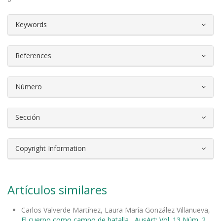
##plugins.themes.bootstrap3.article.d
Keywords
References
Número
Sección
Copyright Information
Artículos similares
Carlos Valverde Martínez, Laura María González Villanueva,
El cuerpo como campo de batalla
,
AusArt: Vol. 13 Núm. 2