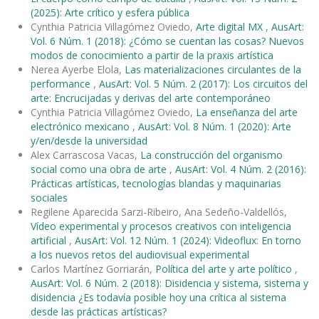
(2025): Arte crítico y esfera pública
Cynthia Patricia Villagómez Oviedo,
Arte digital MX
,
AusArt:
Vol. 6 Núm. 1 (2018): ¿Cómo se cuentan las cosas? Nuevos
modos de conocimiento a partir de la praxis artística
Nerea Ayerbe Elola,
Las materializaciones circulantes de la
performance
,
AusArt: Vol. 5 Núm. 2 (2017): Los circuitos del
arte: Encrucijadas y derivas del arte contemporáneo
Cynthia Patricia Villagómez Oviedo,
La enseñanza del arte
electrónico mexicano
,
AusArt: Vol. 8 Núm. 1 (2020): Arte
y/en/desde la universidad
Alex Carrascosa Vacas,
La construcción del organismo
social como una obra de arte
,
AusArt: Vol. 4 Núm. 2 (2016):
Prácticas artísticas, tecnologías blandas y maquinarias
sociales
Regilene Aparecida Sarzi-Ribeiro, Ana Sedeño-Valdellós,
Vídeo experimental y procesos creativos con inteligencia
artificial
,
AusArt: Vol. 12 Núm. 1 (2024): Videoflux: En torno
a los nuevos retos del audiovisual experimental
Carlos Martínez Gorriarán,
Política del arte y arte político
,
AusArt: Vol. 6 Núm. 2 (2018): Disidencia y sistema, sistema y
disidencia ¿Es todavía posible hoy una crítica al sistema
desde las prácticas artísticas?