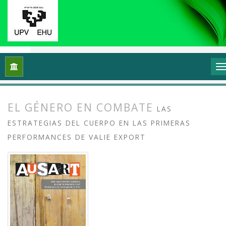
Inicio
Archivos
Vol. 7 Núm. 2 (2019): Arte y trabajo
Artícu
EL GÉNERO EN COMBATE
LAS
ESTRATEGIAS DEL CUERPO EN LAS PRIMERAS
PERFORMANCES DE VALIE EXPORT
##plugins.themes.bootstrap3.article.
##plugins.themes.bootstrap3.article.