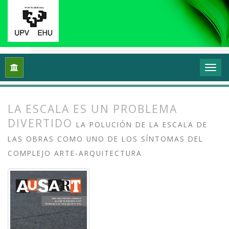
Inicio
Archivos
Vol. 8 Núm. 2 (2020): Docencias, investigaci
LA ESCALA ES UN PROBLEMA
DIVERTIDO
LA POLUCIÓN DE LA ESCALA DE
LAS OBRAS COMO UNO DE LOS SÍNTOMAS DEL
COMPLEJO ARTE-ARQUITECTURA
##plugins.themes.bootstrap3.article.
##plugins.themes.bootstrap3.article.