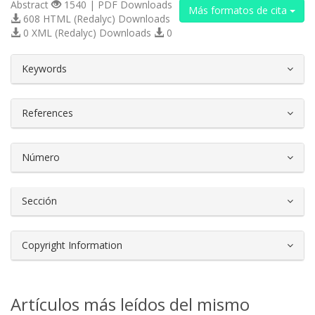
Abstract
1540 | PDF Downloads
Más formatos de cita
608 HTML (Redalyc) Downloads
0 XML (Redalyc) Downloads
0
##plugins.themes.bootstrap3.article.d
Keywords
References
Número
Sección
Copyright Information
Artículos más leídos del mismo