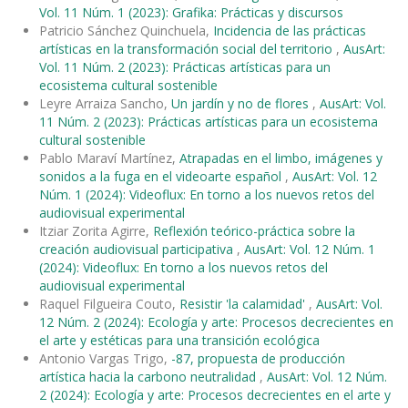
Vol. 11 Núm. 1 (2023): Grafika: Prácticas y discursos
Patricio Sánchez Quinchuela,
Incidencia de las prácticas
artísticas en la transformación social del territorio
,
AusArt:
Vol. 11 Núm. 2 (2023): Prácticas artísticas para un
ecosistema cultural sostenible
Leyre Arraiza Sancho,
Un jardín y no de flores
,
AusArt: Vol.
11 Núm. 2 (2023): Prácticas artísticas para un ecosistema
cultural sostenible
Pablo Maraví Martínez,
Atrapadas en el limbo, imágenes y
sonidos a la fuga en el videoarte español
,
AusArt: Vol. 12
Núm. 1 (2024): Videoflux: En torno a los nuevos retos del
audiovisual experimental
Itziar Zorita Agirre,
Reflexión teórico-práctica sobre la
creación audiovisual participativa
,
AusArt: Vol. 12 Núm. 1
(2024): Videoflux: En torno a los nuevos retos del
audiovisual experimental
Raquel Filgueira Couto,
Resistir 'la calamidad'
,
AusArt: Vol.
12 Núm. 2 (2024): Ecología y arte: Procesos decrecientes en
el arte y estéticas para una transición ecológica
Antonio Vargas Trigo,
-87, propuesta de producción
artística hacia la carbono neutralidad
,
AusArt: Vol. 12 Núm.
2 (2024): Ecología y arte: Procesos decrecientes en el arte y