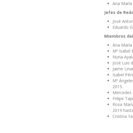
Ana María 
Jefes de Red
José Anton
Eduardo G
Miembros del
Ana María
Mª Isabel 
Nuria Ayal
José Luis 
Jaime Lina
Isabel Pér
Mª Ángeles
2015.
Mercedes C
Felipe Tap
Rosa María
2019 hast
Cristina Y