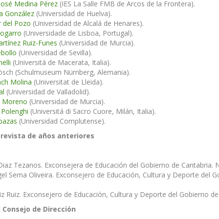
 José Medina Pérez
(IES La Salle FMB de Arcos de la Frontera).
a González
(Universidad de Huelva).
r del Pozo
(Universidad de Alcalá de Henares).
ogarro
(Universidade de Lisboa, Portugal).
rtínez Ruiz-Funes
(Universidad de Murcia).
bollo
(Universidad de Sevilla).
elli
(Universitá de Macerata, Italia).
ösch (Schulmuseum Nürnberg, Alemania).
nch Molina
(Universitat de Lleida).
al
(Universidad de Valladolid).
s Moreno
(Universidad de Murcia).
 Polenghi
(Universitá di Sacro Cuore, Milán, Italia).
bazas
(Universidad Complutense).
 revista de años anteriores
iaz Tezanos. Exconsejera de Educación del Gobierno de Cantabria. N
el Serna Oliveira. Exconsejero de Educación, Cultura y Deporte del 
 Ruiz. Exconsejero de Educación, Cultura y Deporte del Gobierno de
 Consejo de Dirección