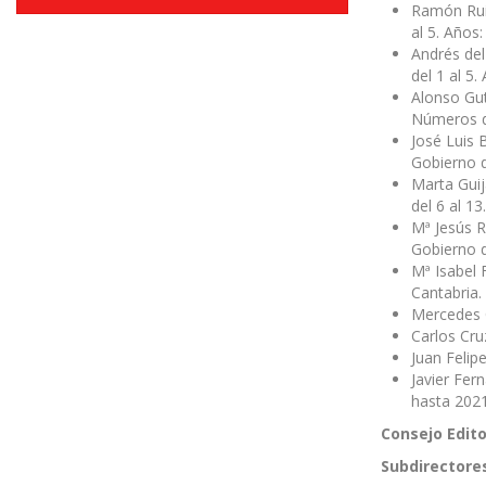
Ramón Ruiz
al 5. Años
Andrés del
del 1 al 5
Alonso Gut
Números de
José Luis 
Gobierno d
Marta Guij
del 6 al 1
Mª Jesús R
Gobierno d
Mª Isabel 
Cantabria.
Mercedes C
Carlos Cru
Juan Felip
Javier Fer
hasta 2021
Consejo Edito
Subdirectore