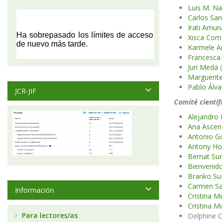
Luis M. N
Carlos Sa
Irati Amun
Xisca Com
Karmele A
Francesca 
Juri Meda
(
Marguerit
Pablo Álva
JCR-JIF
Comité científ
Alejandr
Ana Ascen
Antonio G
Antony Ho
Bernat Su
Bienvenido
Branko Su
Carmen Sa
Información
Cristina 
Cristina M
Para lectores/as
Delphine C