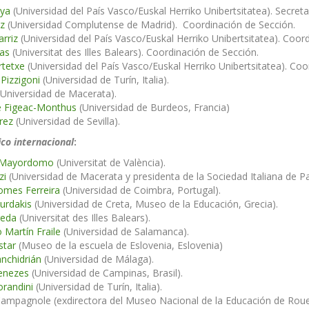
aya
(Universidad del País Vasco/Euskal Herriko Unibertsitatea). Secret
nz
(Universidad Complutense de Madrid). Coordinación de Sección.
arriz
(Universidad del País Vasco/Euskal Herriko Unibertsitatea). Coor
as
(Universitat des Illes Balears). Coordinación de Sección.
rtetxe
(Universidad del País Vasco/Euskal Herriko Unibertsitatea). Coo
Pizzigoni
(Universidad de Turín, Italia).
Universidad de Macerata).
e Figeac-Monthus
(Universidad de Burdeos, Francia)
rez
(Universidad de Sevilla).
ico internacional
:
o Mayordomo
(Universitat de València).
zi
(Universidad de Macerata y presidenta de la Sociedad Italiana de Pat
omes Ferreira
(Universidad de Coimbra, Portugal).
urdakis
(Universidad de Creta, Museo de la Educación, Grecia).
reda
(Universitat des Illes Balears).
 Martín Fraile
(Universidad de Salamanca).
star
(Museo de la escuela de Eslovenia, Eslovenia)
nchidrián
(Universidad de Málaga).
Menezes
(Universidad de Campinas, Brasil).
orandini
(Universidad de Turín, Italia).
ampagnole (exdirectora del Museo Nacional de la Educación de Rouen