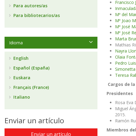
Francisco
Para autores/as
Inmaculad
Mª del Ma
Para bibliotecarios/as
Mª Joao M
Mª José Ma
Mª José Re
Marta Brun
Idioma
Mathias R
Nayra Llo
Olaia Font
English
Pedro Lui
Español (España)
Simonetta
Teresa Ra
Euskara
Cargos de la
Français (France)
Presidentes
Italiano
Rosa Eva D
Miguel Áng
2015.
Enviar un artículo
Ramón Ruiz
Miembros del
Enviar un artículo