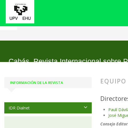
Inicio
Equipo editorial
Cabás. Revista Internacional sobre P
EQUIPO
INFORMACIÓN DE LA REVISTA
Directore
IDR Dialnet
Paulí Dávi
José Migu
Consejo Editor