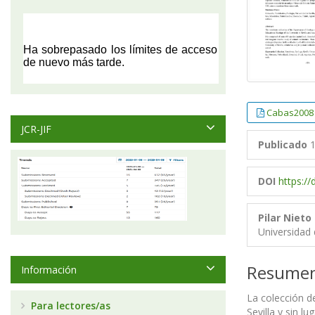
Cabas2008
JCR-JIF
Publicado
1
DOI
https:/
Pilar Nieto
Universidad 
Resume
Información
La colección d
Para lectores/as
Sevilla y sin l