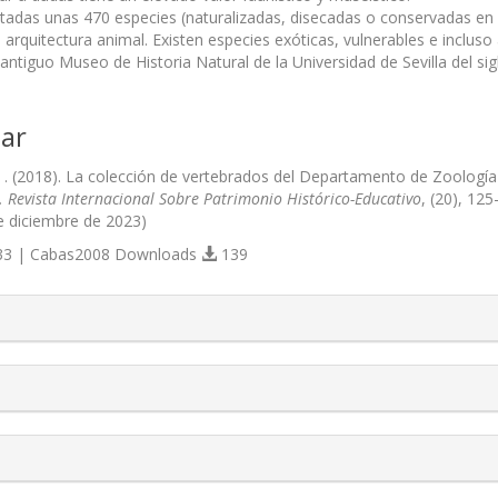
tadas unas 470 especies (naturalizadas, disecadas o conservadas en
a arquitectura animal. Existen especies exóticas, vulnerables e incluso
 antiguo Museo de Historia Natural de la Universidad de Sevilla del si
ar
. . (2018). La colección de vertebrados del Departamento de Zoología
 Revista Internacional Sobre Patrimonio Histórico-Educativo
, (20), 12
e diciembre de 2023)
3 | Cabas2008 Downloads
139
s.themes.bootstrap3.article.details##