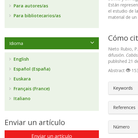
Están represen
Para autores/as
el estudio de l
Para bibliotecarios/as
material de un
Cómo cit
Idioma
Nieto Rubio, P
difusión.
Cabás.
English
published 21 d
Español (España)
Abstract
153
Euskara
##plugin
Keywords
Français (France)
Italiano
References
Enviar un artículo
Número
Enviar un artículo