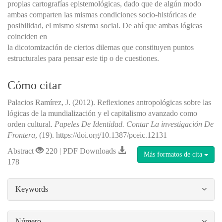
propias cartografías epistemológicas, dado que de algún modo
ambas comparten las mismas condiciones socio-históricas de
posibilidad, el mismo sistema social. De ahí que ambas lógicas
coinciden en
la dicotomización de ciertos dilemas que constituyen puntos
estructurales para pensar este tip o de cuestiones.
Cómo citar
Palacios Ramírez, J. (2012). Reflexiones antropológicas sobre las
lógicas de la mundialización y el capitalismo avanzado como
orden cultural.
Papeles De Identidad. Contar La investigación De
Frontera
, (19). https://doi.org/10.1387/pceic.12131
Abstract
220 | PDF Downloads
Más formatos de cita
178
##plugins.themes.bootstrap3.article.details#
Keywords
Número