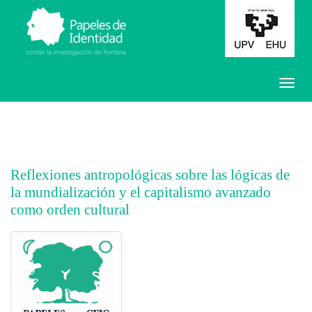
Reflexiones antropológicas sobre las lógicas de
la mundialización y el capitalismo avanzado
como orden cultural
##plugins.themes.bootstrap3.article.main##
##plugins.themes.bootstrap3.article.sidebar