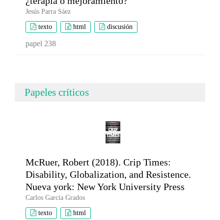
¿terapia o mejoramiento?
Jesús Parra Sáez
texto
html
discusión
papel 238
Papeles críticos
McRuer, Robert (2018). Crip Times:
Disability, Globalization, and Resistence.
Nueva york: New York University Press
Carlos García Grados
texto
html