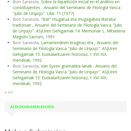
Ibon Sarasola,
Sobre la bipartición inicial en el análisis en
constituyentes
,
Anuario del Seminario de Filología Vasca
"Julio de Urquijo": Libk. 11 (1977)
Ibon Sarasola,
"Bat" mugatua eta mugagabea literatur
tradizioan
,
Anuario del Seminario de Filología Vasca "Julio
de Urquijo": ASJUren Gehigarriak 14: Memoriae L. Mitxelena
Magistri Sacrum, 1991
Ibon Sarasola,
Larramendiren eraginaz eta
,
Anuario del
Seminario de Filología Vasca "Julio de Urquijo": ASJUren
Gehigarriak 15: Euskalaritzaren historiaz, I: XVI-XIX.
mendeak, 1992
Ibon Sarasola,
Van Eysen gramatika-lanak
,
Anuario del
Seminario de Filología Vasca "Julio de Urquijo": ASJUren
Gehigarriak 15: Euskalaritzaren historiaz, I: XVI-XIX.
mendeak, 1992
>
>>
ALDIZKARIAREN EDUKIA