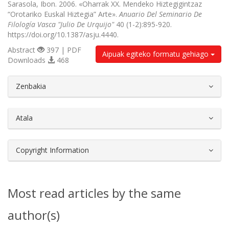
Sarasola, Ibon. 2006. «Oharrak XX. Mendeko Hiztegigintzaz
“Orotariko Euskal Hiztegia” Arte».
Anuario Del Seminario De
Filología Vasca "Julio De Urquijo"
40 (1-2):895-920.
https://doi.org/10.1387/asju.4440.
Abstract
397 | PDF
Aipuak egiteko formatu gehiago
Downloads
468
##plugins.themes.bootstrap3.article.d
Zenbakia
Atala
Copyright Information
Most read articles by the same
author(s)