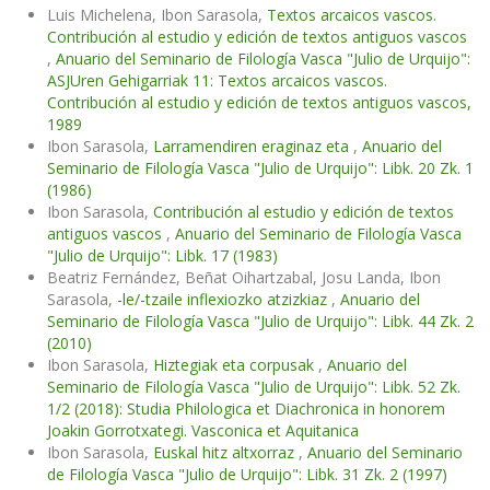
Luis Michelena, Ibon Sarasola,
Textos arcaicos vascos.
Contribución al estudio y edición de textos antiguos vascos
,
Anuario del Seminario de Filología Vasca "Julio de Urquijo":
ASJUren Gehigarriak 11: Textos arcaicos vascos.
Contribución al estudio y edición de textos antiguos vascos,
1989
Ibon Sarasola,
Larramendiren eraginaz eta
,
Anuario del
Seminario de Filología Vasca "Julio de Urquijo": Libk. 20 Zk. 1
(1986)
Ibon Sarasola,
Contribución al estudio y edición de textos
antiguos vascos
,
Anuario del Seminario de Filología Vasca
"Julio de Urquijo": Libk. 17 (1983)
Beatriz Fernández, Beñat Oihartzabal, Josu Landa, Ibon
Sarasola,
-le/-tzaile inflexiozko atzizkiaz
,
Anuario del
Seminario de Filología Vasca "Julio de Urquijo": Libk. 44 Zk. 2
(2010)
Ibon Sarasola,
Hiztegiak eta corpusak
,
Anuario del
Seminario de Filología Vasca "Julio de Urquijo": Libk. 52 Zk.
1/2 (2018): Studia Philologica et Diachronica in honorem
Joakin Gorrotxategi. Vasconica et Aquitanica
Ibon Sarasola,
Euskal hitz altxorraz
,
Anuario del Seminario
de Filología Vasca "Julio de Urquijo": Libk. 31 Zk. 2 (1997)