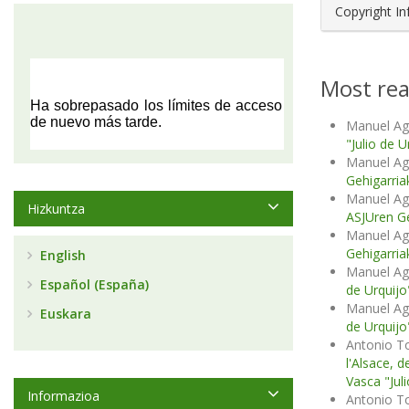
Copyright I
Most rea
Manuel Ag
"Julio de 
Manuel Ag
Gehigarria
Manuel Ag
Hizkuntza
ASJUren Ge
Manuel Ag
Gehigarria
English
Manuel Ag
Español (España)
de Urquijo"
Manuel Ag
Euskara
de Urquijo"
Antonio T
l'Alsace, d
Vasca "Jul
Informazioa
Antonio T