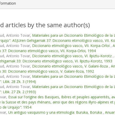
nformation
d articles by the same author(s)
ud, Antonio Tovar,
Materiales para un Diccionario Etimológico de la 
Urquijo": ASJUren Gehigarriak 37: Diccionario etimológico vasco, VII. K
ud, Antonio Tovar,
Diccionario etimológico vasco, VII. Korpa-Orloi
,
A
k 37: Diccionario etimológico vasco, VII. Korpa-Orloi, 1994
ud, Antonio Tovar,
Diccionario etimológico vasco, VI. Ilpiztu-Korotz
,
higarriak 33: Diccionario etimológico vasco, VI. Ilpiztu-Korotz, 1993
ud, Antonio Tovar,
Diccionario etimológico vasco, V. Galani-Iloza
,
An
k 30: Diccionario etimológico vasco, V. Galani-Iloza, 1992
ud, Antonio Tovar,
Materiales para un Diccionario Etimológico de la
: Libk. 28 Zk. 3 (1994)
ud, Antonio Tovar,
Materiales para un Diccionario Etimológico de la
: Libk. 27 Zk. 2 (1993)
ovar,
Essai sur l'origine des Basques, Ibéres et peuples apparentés, a
e la Suisse et des pays rhénans, ainsi que des régions illyro-alpines e
io de Urquijo": 1954
ovar,
Un antiguo vasquismo y una etimología: Buruka, Boruka
,
Anuari