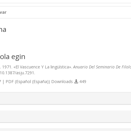
var
na
ola egin
 1971. «El Vascuence Y La lingüística».
Anuario Del Seminario De Filolo
/10.1387/asju.7291.
 | PDF (Español (España)) Downloads
449
s.themes.bootstrap3.article.details##