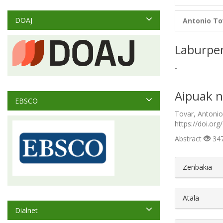
DOAJ
Antonio To
Laburpe
-
Aipuak n
EBSCO
Tovar, Antonio.
https://doi.org
Abstract
347
##plugin
Zenbakia
Atala
Dialnet