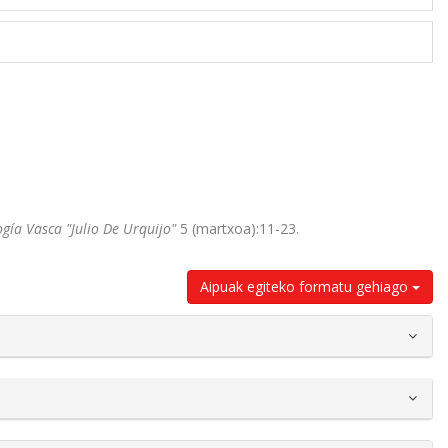
gía Vasca "Julio De Urquijo"
5 (martxoa):11-23.
Aipuak egiteko formatu gehiago